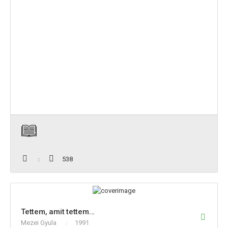
538
Tettem, amit tettem...
Mezei Gyula
1991