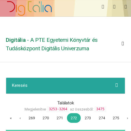
Digitália
- A PTE Egyetemi Könyvtár és
Tudásközpont Digitális Univerzuma
Keresés
Találatok
Megjelenítve
az összesből:
3253-3264
3475
«
‹
269
270
271
272
273
274
275
›