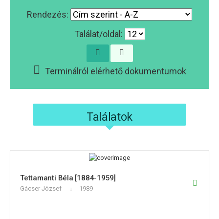
Rendezés:
Találat/oldal:
Terminálról elérhető dokumentumok
Találatok
Tettamanti Béla [1884-1959]
Gácser József
1989