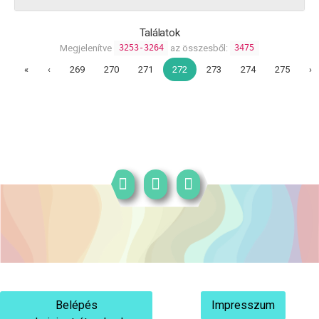
Találatok
Megjelenítve
az összesből:
3253-3264
3475
«
‹
269
270
271
272
273
274
275
›
Belépés
Impresszum