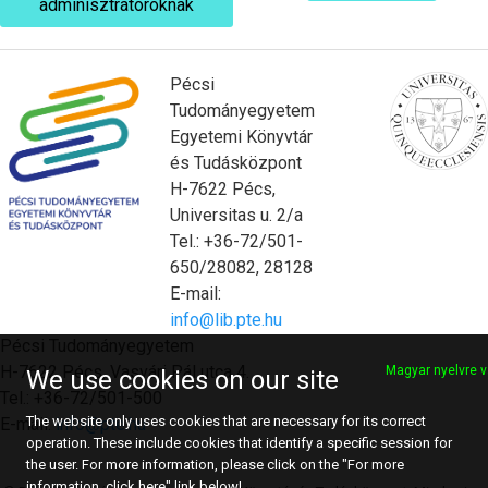
adminisztrátoroknak
Pécsi
Tudományegyetem
Egyetemi Könyvtár
és Tudásközpont
H-7622 Pécs,
Universitas u. 2/a
Tel.: +36-72/501-
650/28082, 28128
E-mail:
info@lib.pte.hu
Pécsi Tudományegyetem
H-7622 Pécs, Vasvári Pál utca 4.
Magyar nyelvre v
We use cookies on our site
Tel.: +36-72/501-500
The website only uses cookies that are necessary for its correct
E-mail:
info@pte.hu
operation. These include cookies that identify a specific session for
the user. For more information, please click on the "For more
information, click here" link below!