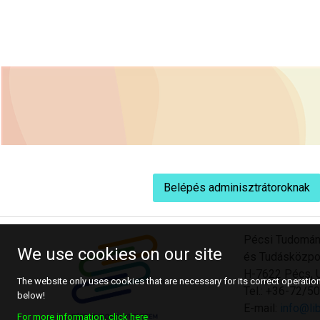
Belépés adminisztrátoroknak
Pécsi Tudomán
We use cookies on our site
és Tudásközpo
H-7622 Pécs, U
The website only uses cookies that are necessary for its correct operation.
Tel.: +36-72/
below!
E-mail:
info@lib
For more information, click here