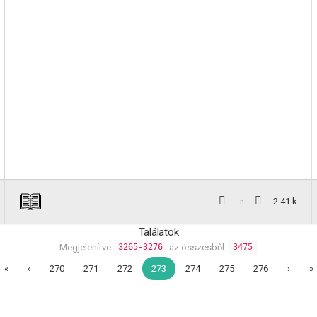
2.41 k
Találatok
Megjelenítve
az összesből:
3265-3276
3475
«
‹
270
271
272
273
274
275
276
›
»