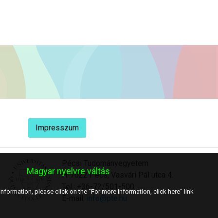
Impresszum
Pécsi Tudományegyetem
Magyar nyelvre váltás
H-7622 Pécs, Vasvári Pál utca 4.
Tel.: +36-72/501-500
nformation, please click on the "For more information, click here" link
E-mail:
info@pte.hu