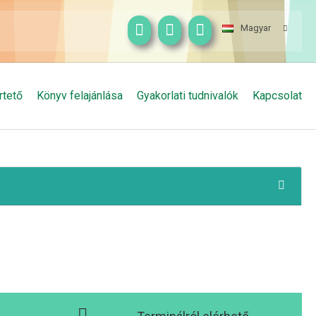
Magyar
rtető
Könyv felajánlása
Gyakorlati tudnivalók
Kapcsolat