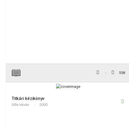
558
Titkári kézikönyv
Sille István
2000