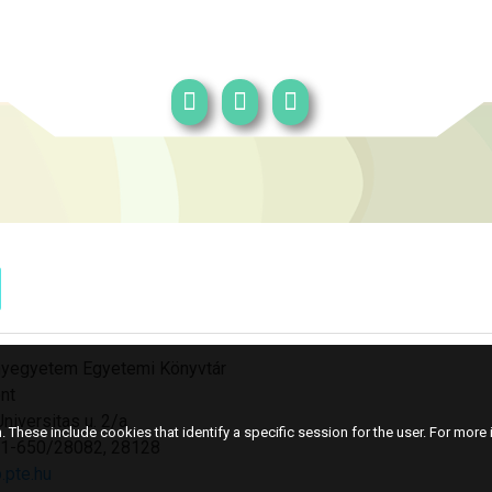
yegyetem Egyetemi Könyvtár
nt
niversitas u. 2/a
 These include cookies that identify a specific session for the user. For more i
501-650/28082, 28128
.pte.hu