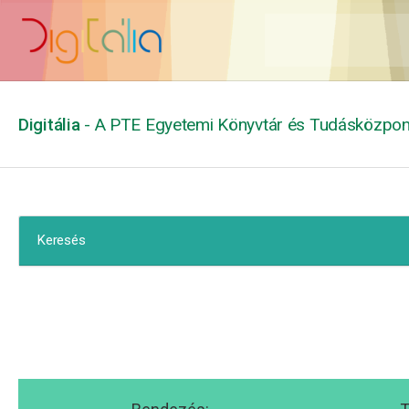
Digitália
- A PTE Egyetemi Könyvtár és Tudásközpont
Keresés