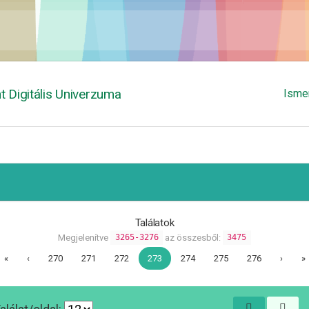
 Digitális Univerzuma
Isme
Találatok
Megjelenítve
az összesből:
3265-3276
3475
«
‹
270
271
272
273
274
275
276
›
»