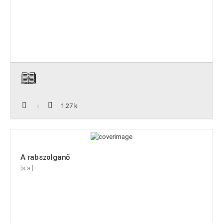
1.27 k
A rabszolganő
[s.a.]