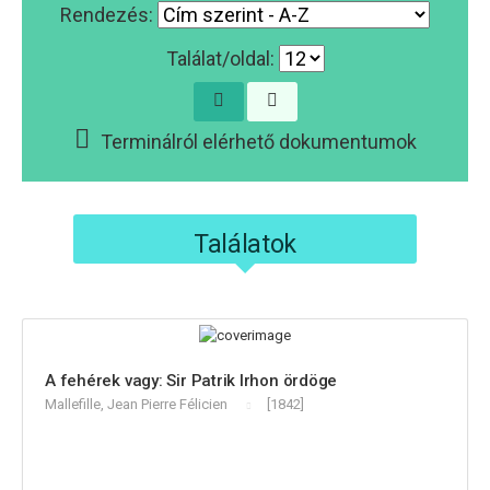
Rendezés:
Találat/oldal:
Terminálról elérhető dokumentumok
Találatok
A fehérek vagy: Sir Patrik Irhon ördöge
Mallefille, Jean Pierre Félicien
[1842]