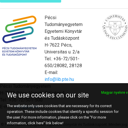
Pécsi
Tudományegyetem
Egyetemi Könyvtár
és Tudásközpont
H-7622 Pécs,
Universitas u. 2/a
Tel.: +36-72/501-
650/28082, 28128
E-mail:
info@lib.pte.hu
Pécsi Tudományegyetem
H-7622 Pécs, Vasvári Pál utca 4.
Magyar nyelvre v
We use cookies on our site
Tel.: +36-72/501-500
The website only uses cookies that are necessary for its correct
E-mail:
info@pte.hu
operation. These include cookies that identify a specific session for
the user. For more information, please click on the "For more
information, click here" link below!
© Pécsi Tudományegyetem Egyetemi Könyvtár és Tudásközpont. Minden jog