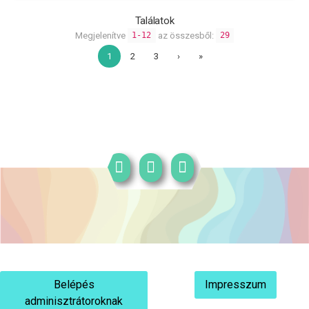
Találatok
Megjelenítve
az összesből:
1-12
29
1
2
3
›
»
Belépés
Impresszum
adminisztrátoroknak