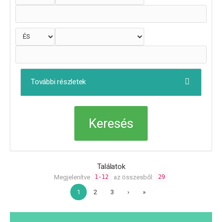
További részletek
Találatok
Megjelenítve
az összesből:
1-12
29
1
2
3
›
»