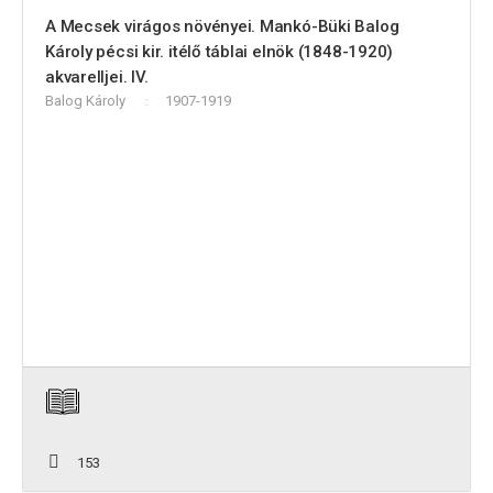
A Mecsek virágos növényei. Mankó-Büki Balog
Károly pécsi kir. itélő táblai elnök (1848-1920)
akvarelljei. IV.
Balog Károly
1907-1919
153