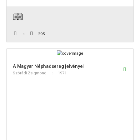
295
A Magyar Néphadsereg jelvényei
Szórádi Zsigmond
1971