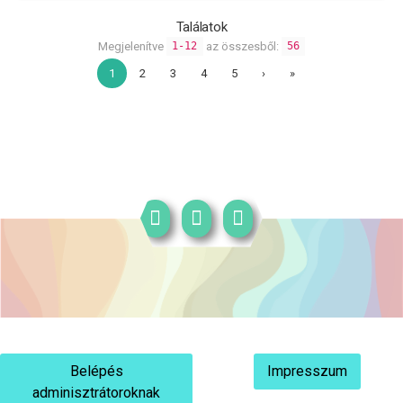
Találatok
Megjelenítve
az összesből:
1-12
56
1
2
3
4
5
›
»
Belépés
Impresszum
adminisztrátoroknak