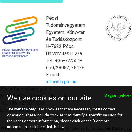
Pécsi
Tudományegyetem
Egyetemi Könyvtár
és Tudásközpont
H-7622 Pécs,
Universitas u. 2/a
Tel.: +36-72/501-
650/28082, 28128
E-mail:
info@lib.pte.hu
Pécsi Tudományegyetem
H-7622 Pécs, Vasvári Pál utca 4.
Magyar nyelvre v
We use cookies on our site
Tel.: +36-72/501-500
The website only uses cookies that are necessary for its correct
E-mail:
info@pte.hu
operation. These include cookies that identify a specific session for
the user. For more information, please click on the "For more
information, click here" link below!
© Pécsi Tudományegyetem Egyetemi Könyvtár és Tudásközpont. Minden jog