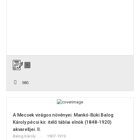
3
580
A Mecsek virágos növényei. Mankó-Büki Balog
Károly pécsi kir. itélő táblai elnök (1848-1920)
akvarelljei. II.
Balog Károly
1907-1919