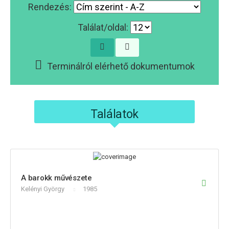
Rendezés:
Találat/oldal:
Terminálról elérhető dokumentumok
Találatok
A barokk művészete
Kelényi György
1985