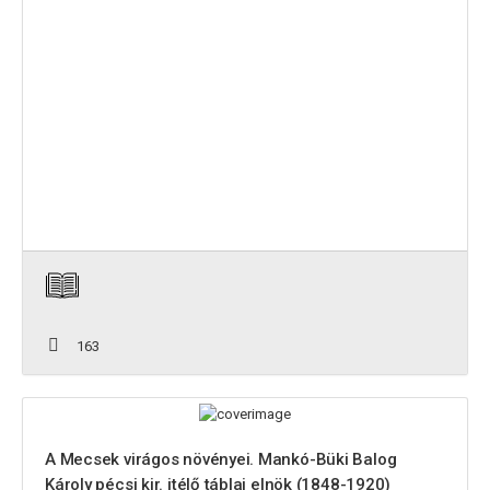
163
A Mecsek virágos növényei. Mankó-Büki Balog
Károly pécsi kir. itélő táblai elnök (1848-1920)