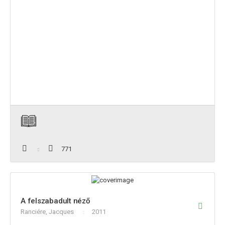
771
A felszabadult néző
Ranciére, Jacques
2011