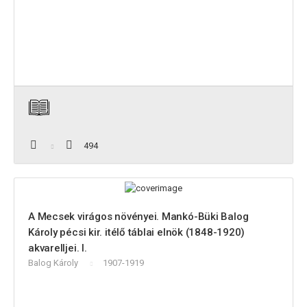
494
A Mecsek virágos növényei. Mankó-Büki Balog
Károly pécsi kir. itélő táblai elnök (1848-1920)
akvarelljei. I.
Balog Károly
1907-1919