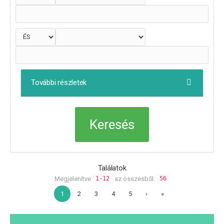
További részletek
Találatok
Megjelenítve
az összesből:
1-12
56
1
2
3
4
5
›
»