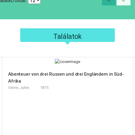
alálat/oldal:
Találatok
Abenteuer von drei Russen und drei Engländern in Süd-
Afrika
Verne, Jules
1875