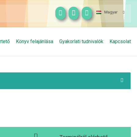
Magyar
rtető
Könyv felajánlása
Gyakorlati tudnivalók
Kapcsolat