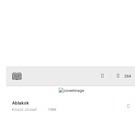
264
Ablakok
Kószó József
1988