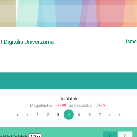
 Digitális Univerzuma
Isme
Találatok
Megjelenítve
az összesből:
37-48
3475
«
‹
1
2
3
4
5
6
7
›
»