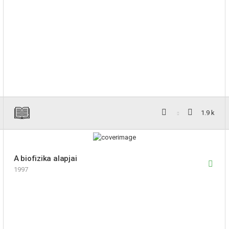
1.9 k
A biofizika alapjai
1997