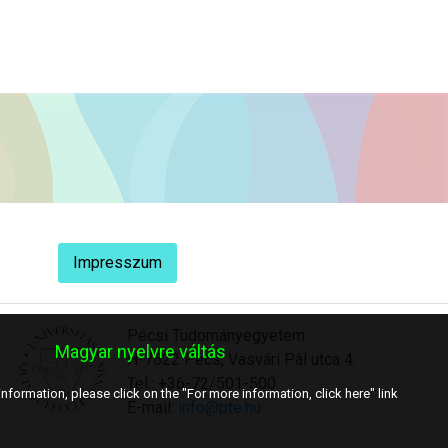
Impresszum
Pécsi Tudományegyetem
Magyar nyelvre váltás
H-7622 Pécs, Vasvári Pál utca 4.
Tel.: +36-72/501-500
nformation, please click on the "For more information, click here" link
E-mail:
info@pte.hu