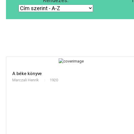
Rendezés:
T
A béke könyve
Marczali Henrik
1920