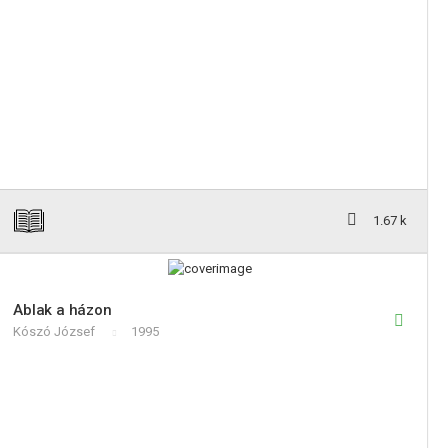
1.67 k
Ablak a házon
Kószó József
1995