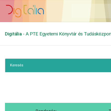
Digitália
- A PTE Egyetemi Könyvtár és Tudásközpont
Keresés