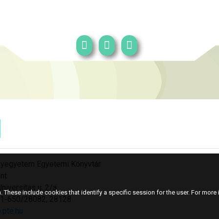
yegyetem Egyetemi Könyvtár
nt
niversitas u. 2/a
 These include cookies that identify a specific session for the user. For more i
501-650/28082, 28128
.pte.hu