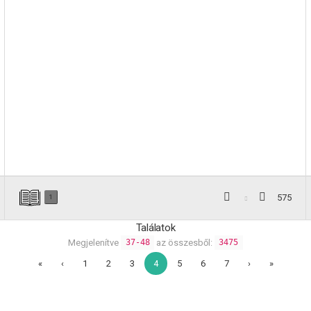
575
1
Találatok
Megjelenítve
az összesből:
37-48
3475
«
‹
1
2
3
4
5
6
7
›
»