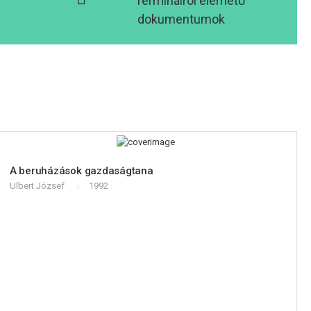
Terminálról elérhető
dokumentumok
A beruházások gazdaságtana
Ulbert József
1992