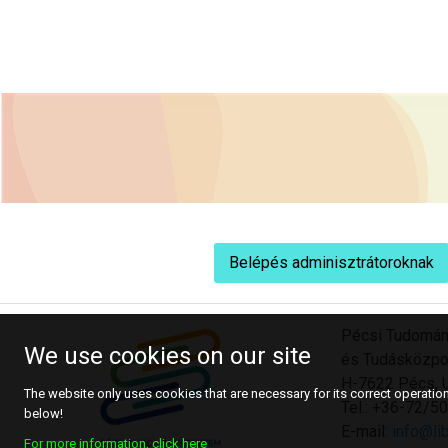
Belépés adminisztrátoroknak
Pécsi Tudomán
We use cookies on our site
és Tudásközpo
H-7622 Pécs, U
The website only uses cookies that are necessary for its correct operation.
Tel.: +36-72/
below!
E-mail:
info@lib
For more information, click here