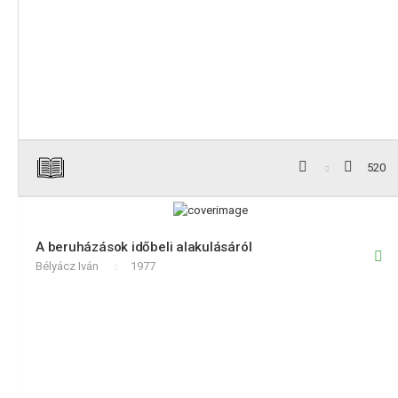
520
A beruházások időbeli alakulásáról
Bélyácz Iván
1977