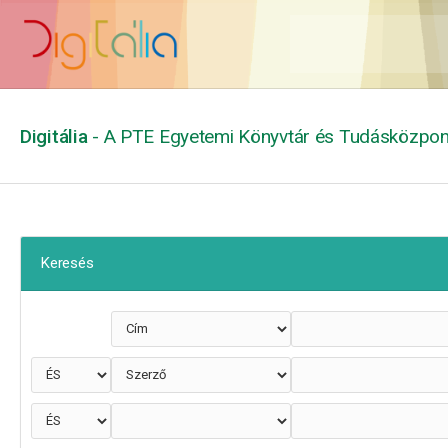
Digitália
- A PTE Egyetemi Könyvtár és Tudásközpont
Keresés