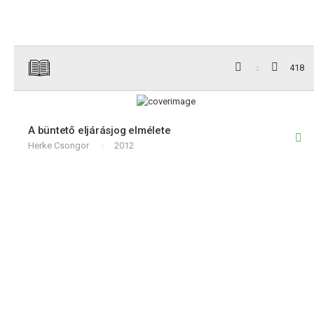
418
A büntető eljárásjog elmélete
Herke Csongor
2012