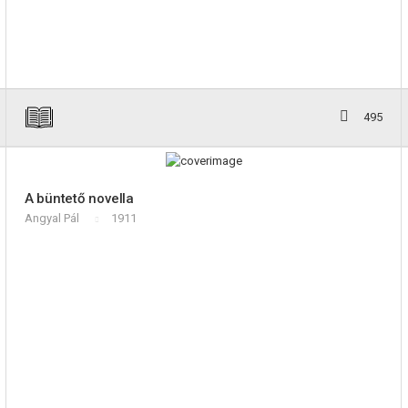
495
A büntető novella
Angyal Pál
1911