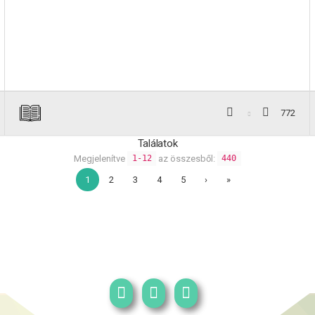
772
Találatok
Megjelenítve
az összesből:
1-12
440
1
2
3
4
5
›
»