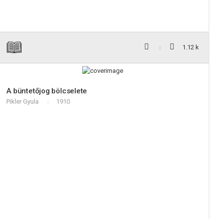
1.12 k
A büntetőjog bölcselete
Pikler Gyula
1910