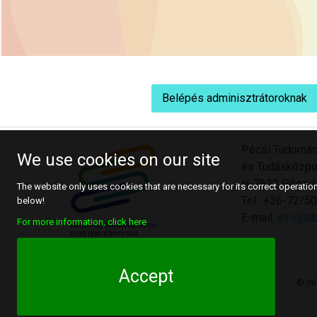
Belépés adminisztrátoroknak
Pécsi Tudomán
We use cookies on our site
és Tudásközpo
H-7622 Pécs, U
The website only uses cookies that are necessary for its correct operation.
Tel.: +36-72/
below!
E-mail:
info@lib
For more information, click here
Accept
© Pé