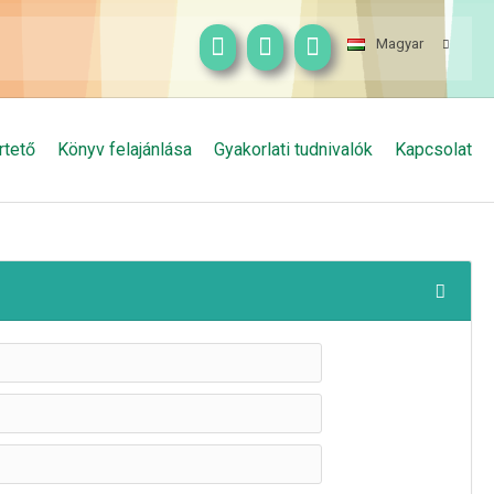
Magyar
rtető
Könyv felajánlása
Gyakorlati tudnivalók
Kapcsolat