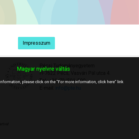
Impresszum
Pécsi Tudományegyetem
Magyar nyelvre váltás
H-7622 Pécs, Vasvári Pál utca 4.
Tel.: +36-72/501-500
nformation, please click on the "For more information, click here" link
E-mail:
info@pte.hu
rtva!