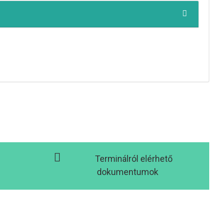
Terminálról elérhető
dokumentumok