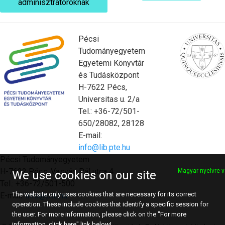
adminisztrátoroknak
Pécsi
Tudományegyetem
Egyetemi Könyvtár
és Tudásközpont
H-7622 Pécs,
Universitas u. 2/a
Tel.: +36-72/501-
650/28082, 28128
E-mail:
info@lib.pte.hu
Pécsi Tudományegyetem
H-7622 Pécs, Vasvári Pál utca 4.
Magyar nyelvre v
We use cookies on our site
Tel.: +36-72/501-500
The website only uses cookies that are necessary for its correct
E-mail:
info@pte.hu
operation. These include cookies that identify a specific session for
the user. For more information, please click on the "For more
information, click here" link below!