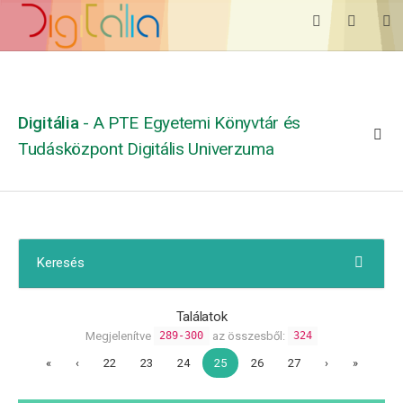
Digitália
- A PTE Egyetemi Könyvtár és
Tudásközpont Digitális Univerzuma
Keresés
Találatok
Megjelenítve
az összesből:
289-300
324
«
‹
22
23
24
25
26
27
›
»