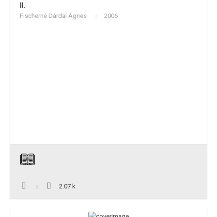
II.
Fischerné Dárdai Ágnes
2006
2.07 k