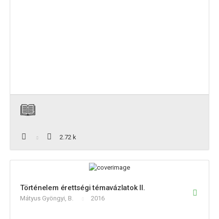
2.72 k
Történelem érettségi témavázlatok II.
Mátyus Gyöngyi, B.
2016