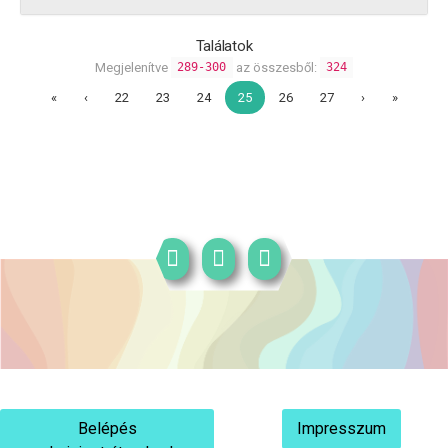
Találatok
Megjelenítve
az összesből:
289-300
324
«
‹
22
23
24
25
26
27
›
»
Belépés
Impresszum