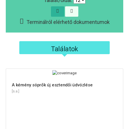
Találat/oldal:
Terminálról elérhető dokumentumok
Találatok
A kémény söprők új esztendői üdvözlése
[s.a.]