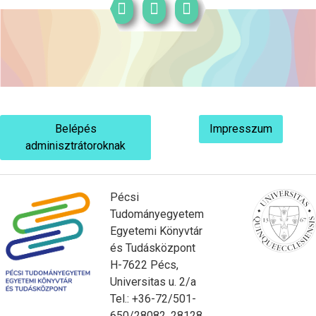
Belépés
Impresszum
adminisztrátoroknak
Pécsi
Tudományegyetem
Egyetemi Könyvtár
és Tudásközpont
H-7622 Pécs,
Universitas u. 2/a
Tel.: +36-72/501-
650/28082, 28128