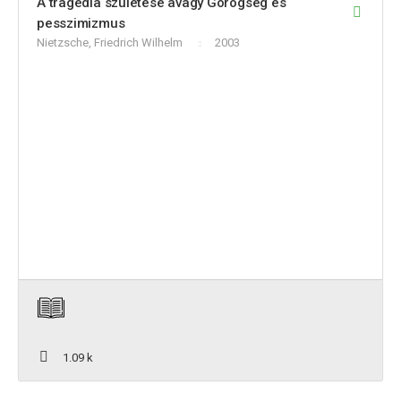
A tragédia születése avagy Görögség és
pesszimizmus
Nietzsche, Friedrich Wilhelm
2003
1.09 k