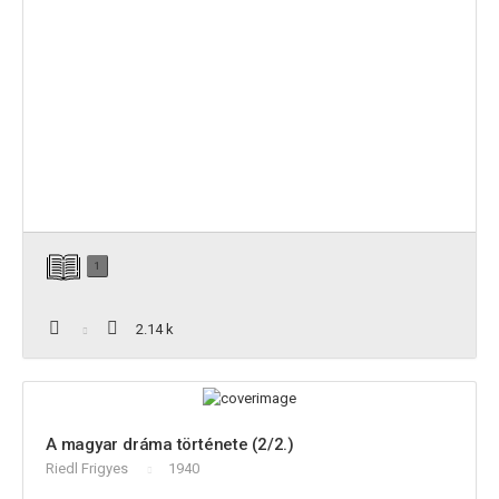
1
2.14 k
A magyar dráma története (2/2.)
Riedl Frigyes
1940