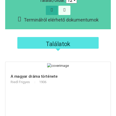
Találat/oldal:
Terminálról elérhető dokumentumok
Találatok
A magyar dráma története
Riedl Frigyes
1906