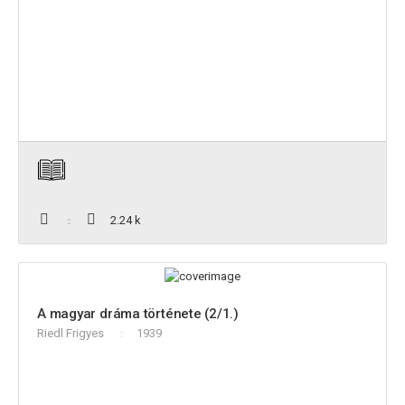
2.24 k
A magyar dráma története (2/1.)
Riedl Frigyes
1939