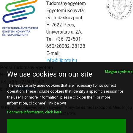
Tudományegyetem
Egyetemi Könyvtár
és Tudásközpont
H-7622 Pécs,
Universitas u. 2/a
Tel.: +36-72/501-
650/28082, 28128
E-mail:
info@lib.pte.hu
Pécsi Tudományegyetem
Magyar nyelvre v
We use cookies on our site
H-7622 Pécs, Vasvári Pál utca 4.
Tel.: +36-72/501-500
The website only uses cookies that are necessary for its correct
E-mail:
info@pte.hu
operation. These include cookies that identify a specific session for
the user. For more information, please click on the "For more
information, click here" link below!
© Pécsi Tudományegyetem Egyetemi Könyvtár és Tudásközpont. Minden jog
For more information, click here
fenntartva!