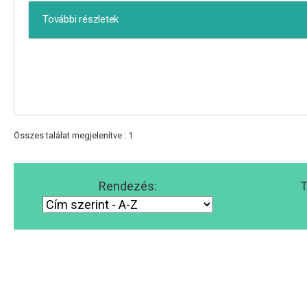
További részletek
Összes találat megjelenítve : 1
Rendezés:
T