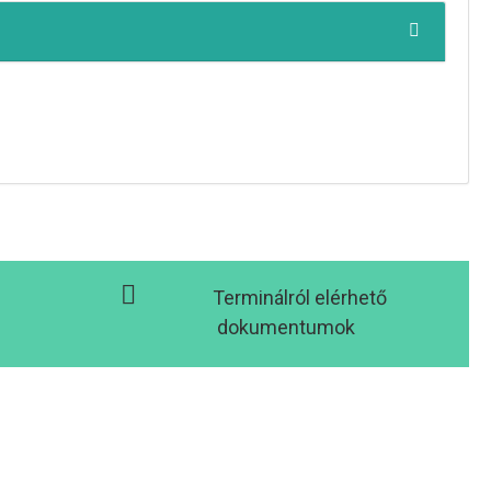
Terminálról elérhető
dokumentumok