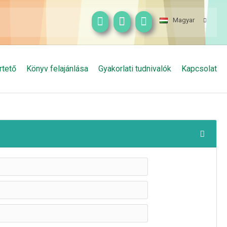
Magyar
rtető
Könyv felajánlása
Gyakorlati tudnivalók
Kapcsolat