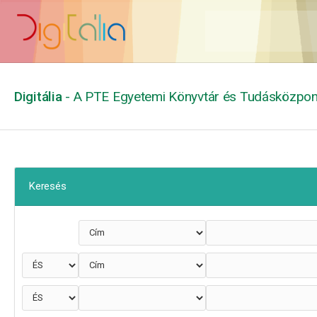
Digitália
- A PTE Egyetemi Könyvtár és Tudásközpont
Keresés