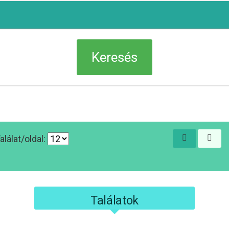
alálat/oldal:
Találatok