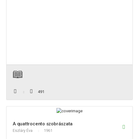
491
A quattrocento szobrászata
Eszláry Éva
1961