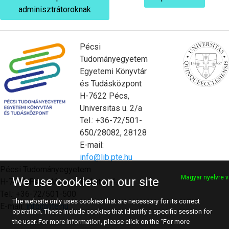
adminisztrátoroknak
Pécsi
Tudományegyetem
Egyetemi Könyvtár
és Tudásközpont
H-7622 Pécs,
Universitas u. 2/a
Tel.: +36-72/501-
650/28082, 28128
E-mail:
info@lib.pte.hu
Pécsi Tudományegyetem
Magyar nyelvre v
We use cookies on our site
H-7622 Pécs, Vasvári Pál utca 4.
Tel.: +36-72/501-500
The website only uses cookies that are necessary for its correct
E-mail:
info@pte.hu
operation. These include cookies that identify a specific session for
the user. For more information, please click on the "For more