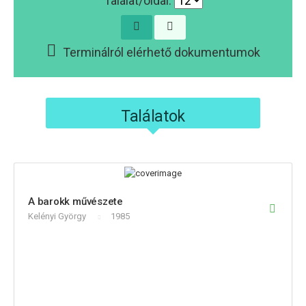
Találat/oldal:
Terminálról elérhető dokumentumok
Találatok
A barokk művészete
Kelényi György
1985