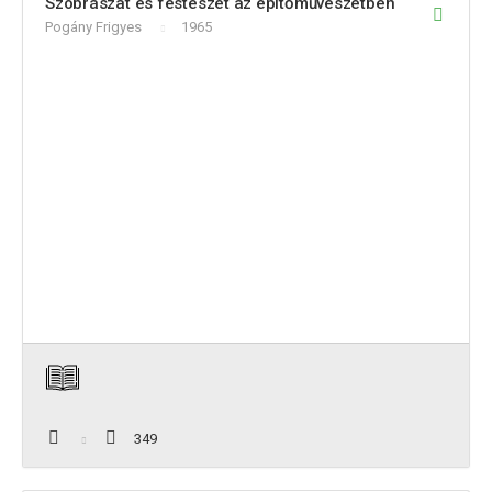
Szobrászat és festészet az építőművészetben
Pogány Frigyes
1965
349