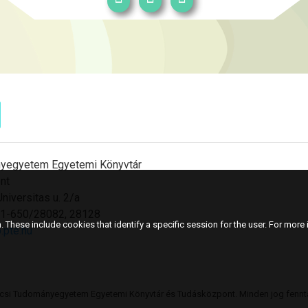
yegyetem Egyetemi Könyvtár
nt
niversitas u. 2/a
501-650/28082, 28128
 These include cookies that identify a specific session for the user. For more i
.pte.hu
csi Tudományegyetem Egyetemi Könyvtár és Tudásközpont. Minden jog fennta