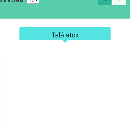
alálat/oldal:
Találatok