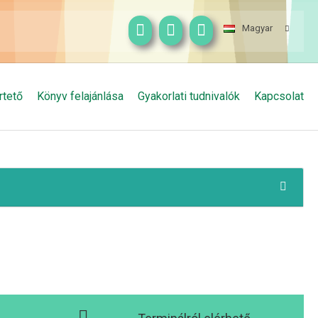
Magyar
rtető
Könyv felajánlása
Gyakorlati tudnivalók
Kapcsolat