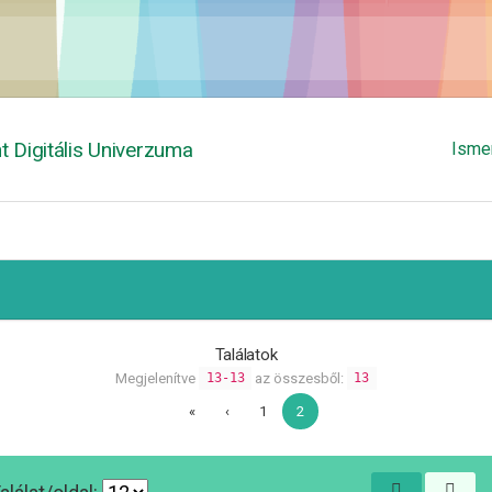
 Digitális Univerzuma
Isme
Találatok
Megjelenítve
az összesből:
13-13
13
«
‹
1
2