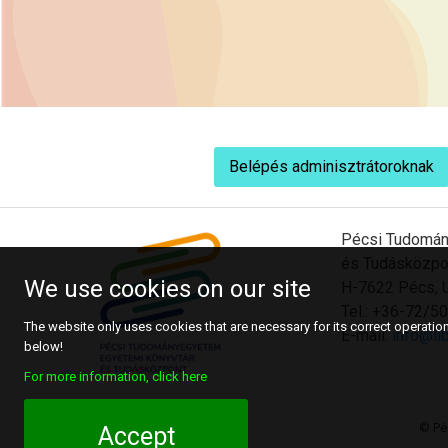
Belépés adminisztrátoroknak
Pécsi Tudomán
és Tudásközpo
We use cookies on our site
H-7622 Pécs, U
Tel.: +36-72/
The website only uses cookies that are necessary for its correct operation.
E-mail:
info@lib
below!
For more information, click here
© Pé
Accept