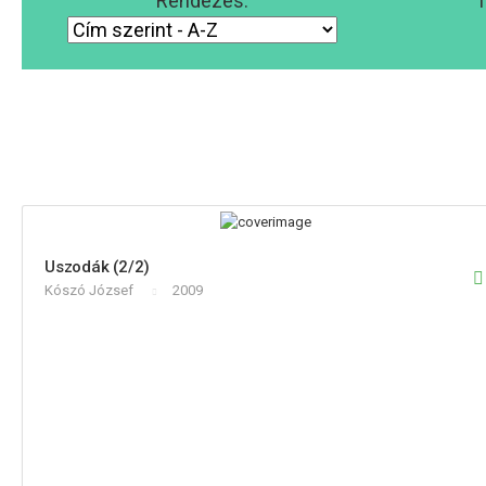
Rendezés:
T
Uszodák (2/2)
Kószó József
2009