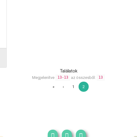
3
Találatok
Megjelenítve
az összesből:
13-13
13
«
‹
1
2