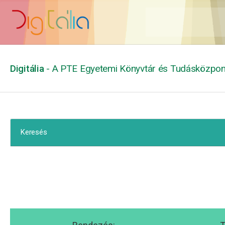
Digitália
- A PTE Egyetemi Könyvtár és Tudásközpont
Keresés