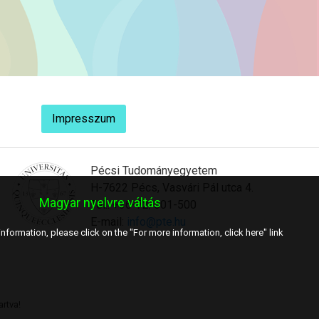
Impresszum
Pécsi Tudományegyetem
H-7622 Pécs, Vasvári Pál utca 4.
Magyar nyelvre váltás
Tel.: +36-72/501-500
E-mail:
info@pte.hu
nformation, please click on the "For more information, click here" link
rtva!