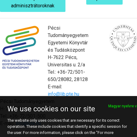
adminisztrátoroknak
Pécsi
Tudományegyetem
Egyetemi Könyvtár
és Tudásközpont
H-7622 Pécs,
Universitas u. 2/a
Tel.: +36-72/501-
650/28082, 28128
E-mail:
info@lib.pte.hu
Pécsi Tudományegyetem
Magyar nyelvre v
We use cookies on our site
H-7622 Pécs, Vasvári Pál utca 4.
Tel.: +36-72/501-500
The website only uses cookies that are necessary for its correct
E-mail:
info@pte.hu
operation. These include cookies that identify a specific session for
the user. For more information, please click on the "For more