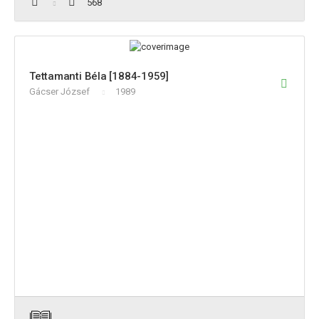
568
Tettamanti Béla [1884-1959]
Gácser József
1989