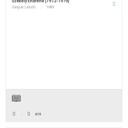
Székely Endréné [1912-1979]
Gáspár László
1989
419