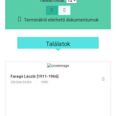
Találat/oldal:
Terminálról elérhető dokumentumok
Találatok
Faragó László [1911-1966]
Zibolen Endre
1990