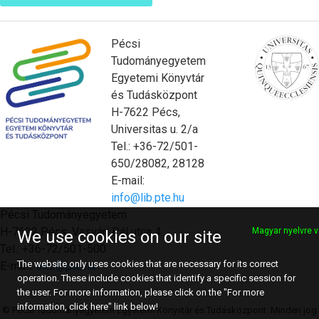
Pécsi
Tudományegyetem
Egyetemi Könyvtár
és Tudásközpont
H-7622 Pécs,
Universitas u. 2/a
Tel.: +36-72/501-
650/28082, 28128
E-mail:
info@lib.pte.hu
Pécsi Tudományegyetem
H-7622 Pécs, Vasvári Pál utca 4.
Magyar nyelvre v
We use cookies on our site
Tel.: +36-72/501-500
The website only uses cookies that are necessary for its correct
E-mail:
info@pte.hu
operation. These include cookies that identify a specific session for
the user. For more information, please click on the "For more
information, click here" link below!
© Pécsi Tudományegyetem Egyetemi Könyvtár és Tudásközpont. Minden jog