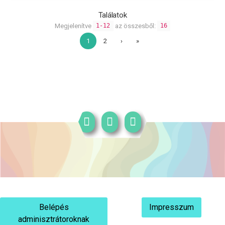
Találatok
Megjelenítve
az összesből:
1-12
16
1
2
›
»
Belépés
Impresszum
adminisztrátoroknak