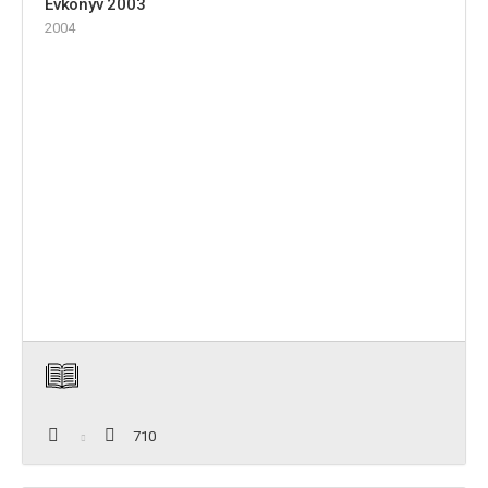
Évkönyv 2003
2004
710