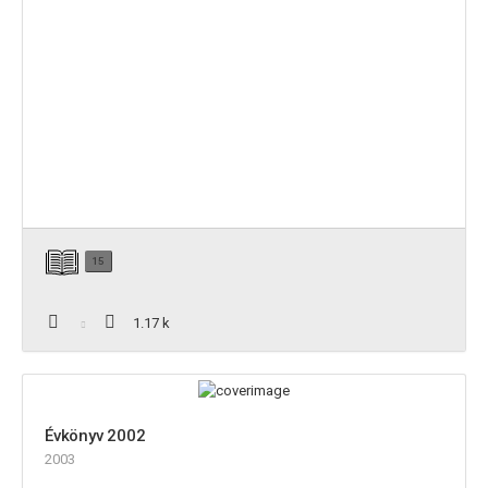
15
1.17 k
Évkönyv 2002
2003