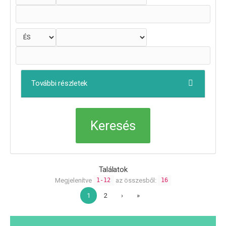
További részletek
Találatok
Megjelenítve
az összesből:
1-12
16
1
2
›
»