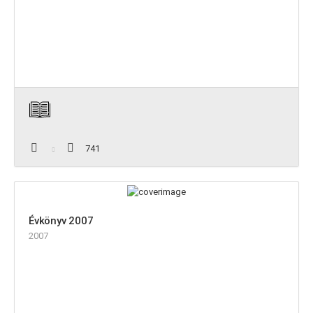
741
Évkönyv 2007
2007