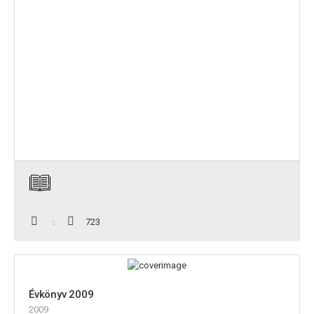
723
Évkönyv 2009
2009