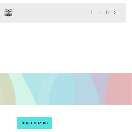
211
Impresszum