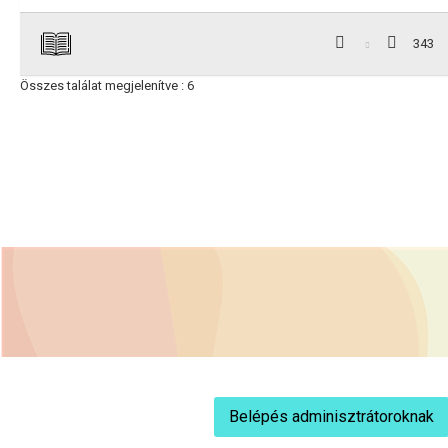
343
Összes találat megjelenítve : 6
Belépés adminisztrátoroknak