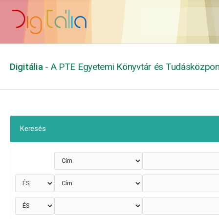
Digitália
- A PTE Egyetemi Könyvtár és Tudásközpont
Keresés