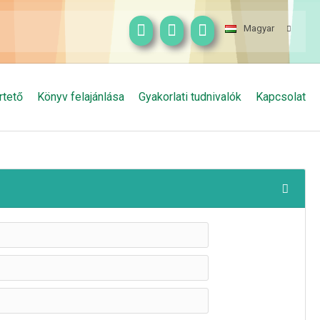
Magyar
rtető
Könyv felajánlása
Gyakorlati tudnivalók
Kapcsolat