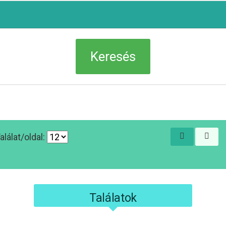
alálat/oldal:
Találatok