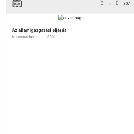
307
Az államigazgatási eljárás
Ivancsics Imre
2001