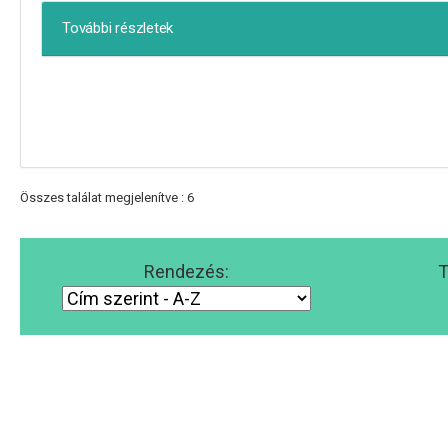
További részletek
Összes találat megjelenítve : 6
Rendezés:
T