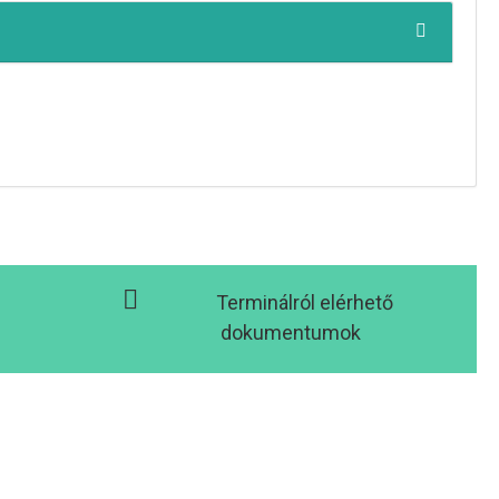
Terminálról elérhető
dokumentumok