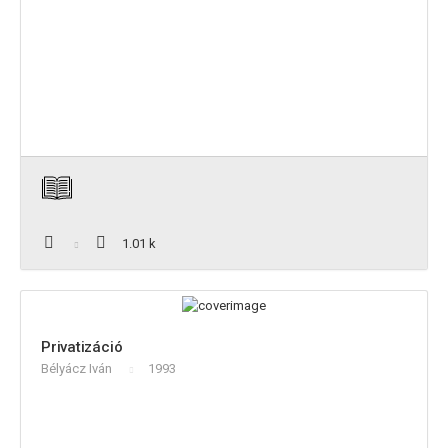
1.01 k
Privatizáció
Bélyácz Iván
1993