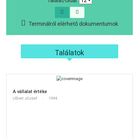
Találat/oldal:
Terminálról elérhető dokumentumok
Találatok
A vállalat értéke
Ulbert József
1994