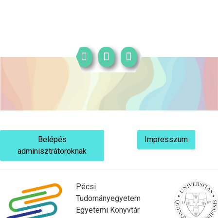
Belépés
Impresszum
adminisztrátoroknak
Pécsi
Tudományegyetem
Egyetemi Könyvtár