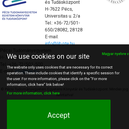
és Tudásközpont
H-7622 Pécs,
Universitas u. 2/a
Tel.: +36-72/501-
650/28082, 28128
E-mail:
info@lib.pte.hu
Pécsi Tudományegyetem
Magyar nyelvre v
We use cookies on our site
H-7622 Pécs, Vasvári Pál utca 4.
Tel.: +36-72/501-500
The website only uses cookies that are necessary for its correct
E-mail:
info@pte.hu
operation. These include cookies that identify a specific session for
the user. For more information, please click on the "For more
information, click here" link below!
© Pécsi Tudományegyetem Egyetemi Könyvtár és Tudásközpont. Minden jog
For more information, click here
fenntartva!
Accept