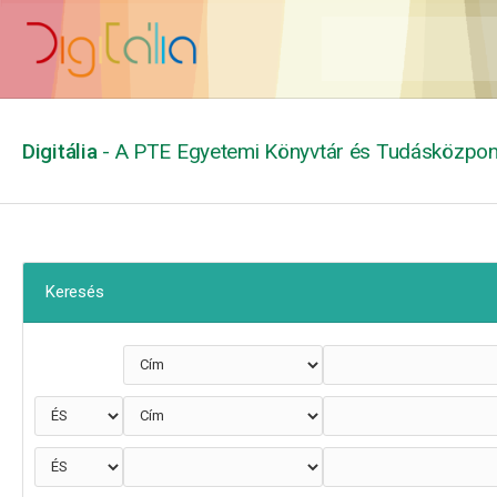
Digitália
- A PTE Egyetemi Könyvtár és Tudásközpont
Keresés