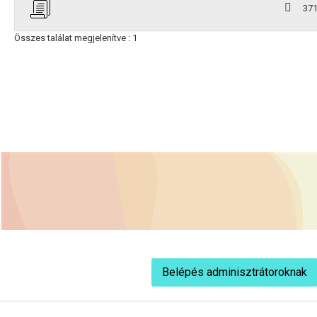
37
Összes találat megjelenítve : 1
Belépés adminisztrátoroknak