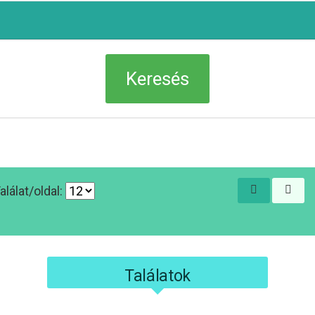
alálat/oldal:
Találatok