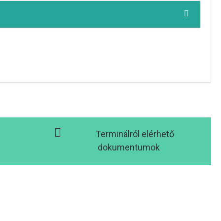
Terminálról elérhető
dokumentumok