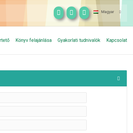
Magyar
rtető
Könyv felajánlása
Gyakorlati tudnivalók
Kapcsolat