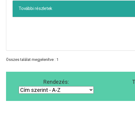
További részletek
Összes találat megjelenítve : 1
Rendezés:
T