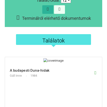
Találat/oldal:
Terminálról elérhető dokumentumok
Találatok
A budapesti Duna-hidak
Gáll Imre
1984