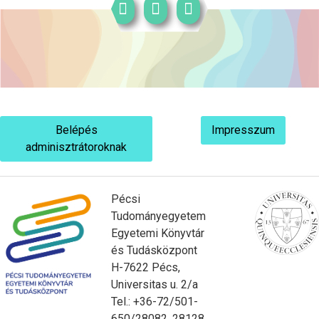
Belépés
Impresszum
adminisztrátoroknak
Pécsi
Tudományegyetem
Egyetemi Könyvtár
és Tudásközpont
H-7622 Pécs,
Universitas u. 2/a
Tel.: +36-72/501-
650/28082, 28128