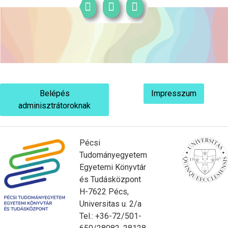
Belépés
Impresszum
adminisztrátoroknak
Pécsi
Tudományegyetem
Egyetemi Könyvtár
és Tudásközpont
H-7622 Pécs,
Universitas u. 2/a
Tel.: +36-72/501-