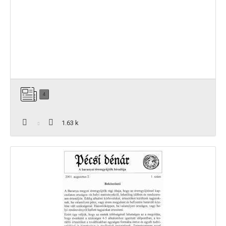
4
1.63 k