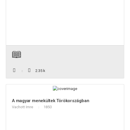
2.35 k
A magyar menekültek Törökországban
Vachott Imre
1850