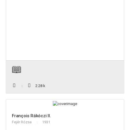
2.28 k
François Rákóczi II.
Fejér Rózsa
1931