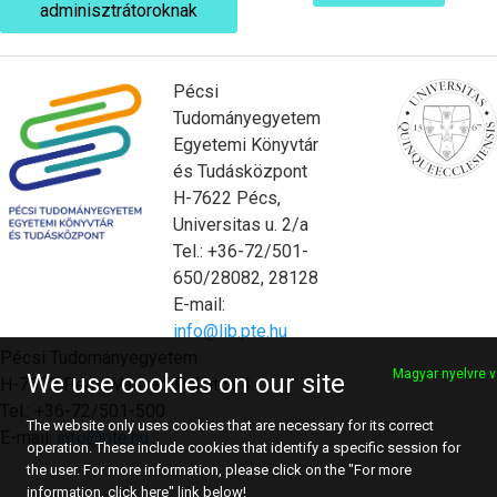
adminisztrátoroknak
Pécsi
Tudományegyetem
Egyetemi Könyvtár
és Tudásközpont
H-7622 Pécs,
Universitas u. 2/a
Tel.: +36-72/501-
650/28082, 28128
E-mail:
info@lib.pte.hu
Pécsi Tudományegyetem
Magyar nyelvre v
We use cookies on our site
H-7622 Pécs, Vasvári Pál utca 4.
Tel.: +36-72/501-500
The website only uses cookies that are necessary for its correct
E-mail:
info@pte.hu
operation. These include cookies that identify a specific session for
the user. For more information, please click on the "For more
information, click here" link below!