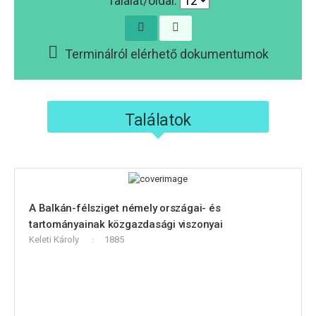
Találat/oldal:
Terminálról elérhető dokumentumok
Találatok
A Balkán-félsziget némely országai- és
tartományainak közgazdasági viszonyai
Keleti Károly
1885