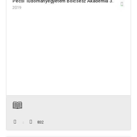
Pécsi Tudományegyetem Bölcsész Akadémia 3.
2019
832