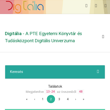
Digitália
- A PTE Egyetemi Könyvtár és
Tudásközpont Digitális Univerzuma
Keresés
Találatok
Megjelenítve
az összesből:
13-24
48
«
‹
1
2
3
4
›
»