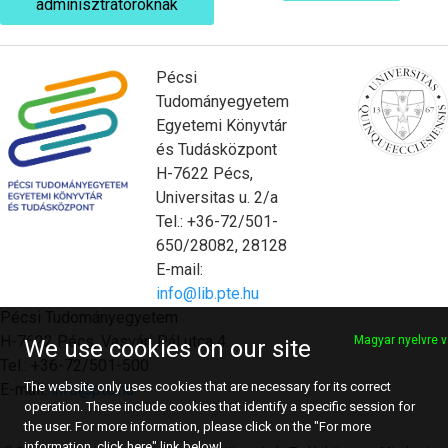
adminisztrátoroknak
Pécsi
Tudományegyetem
Egyetemi Könyvtár
és Tudásközpont
H-7622 Pécs,
Universitas u. 2/a
Tel.: +36-72/501-
650/28082, 28128
E-mail:
info@lib.pte.hu
Pécsi Tudományegyetem
H-7622 Pécs, Vasvári Pál utca 4.
Magyar nyelvre v
We use cookies on our site
Tel.: +36-72/501-500
The website only uses cookies that are necessary for its correct
E-mail:
info@pte.hu
operation. These include cookies that identify a specific session for
the user. For more information, please click on the "For more
information, click here" link below!