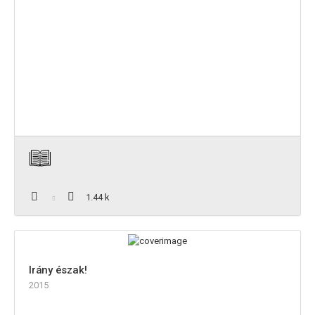
1.44 k
Irány észak!
2015