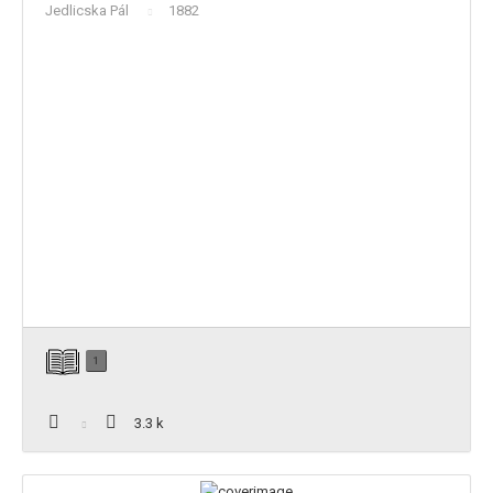
Jedlicska Pál
1882
1
3.3 k