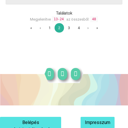
Találatok
Megjelenítve
az összesből:
13-24
48
«
‹
1
2
3
4
›
»
Belépés
Impresszum