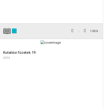
1.03 k
1
Kutatási füzetek 19.
2013