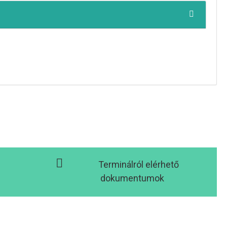
Terminálról elérhető
dokumentumok