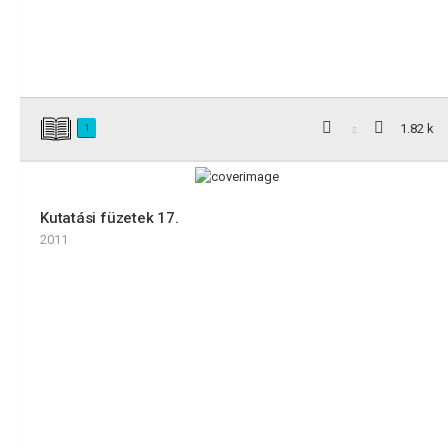
1.82 k
1
Kutatási füzetek 17.
2011