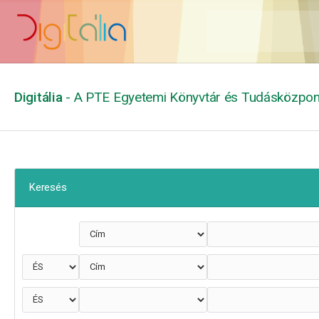
Digitália
- A PTE Egyetemi Könyvtár és Tudásközpont
Keresés