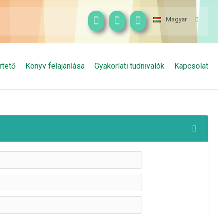
Magyar
rtető
Könyv felajánlása
Gyakorlati tudnivalók
Kapcsolat