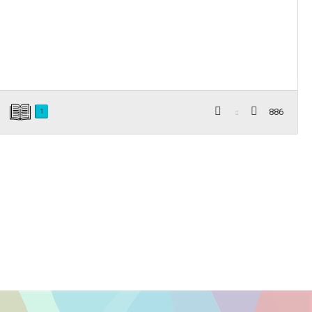
886
1