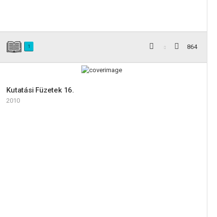
864
1
Kutatási Füzetek 16.
2010