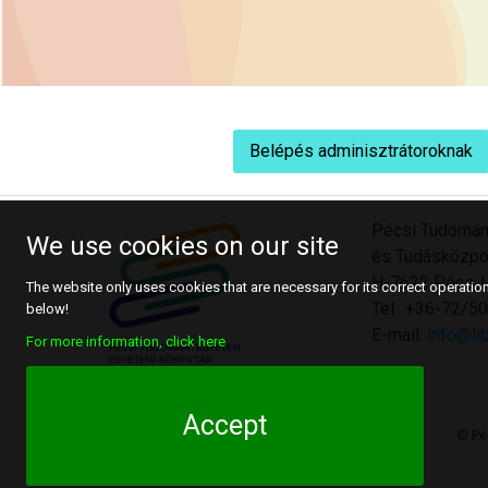
Belépés adminisztrátoroknak
Pécsi Tudomán
We use cookies on our site
és Tudásközpo
H-7622 Pécs, U
The website only uses cookies that are necessary for its correct operation.
Tel.: +36-72/
below!
E-mail:
info@lib
For more information, click here
Accept
© Pé