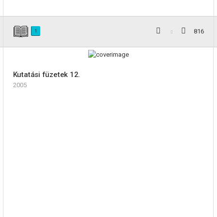
816
1
Kutatási füzetek 12.
2005