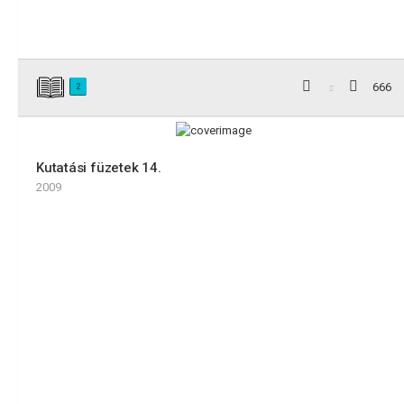
666
2
Kutatási füzetek 14.
2009