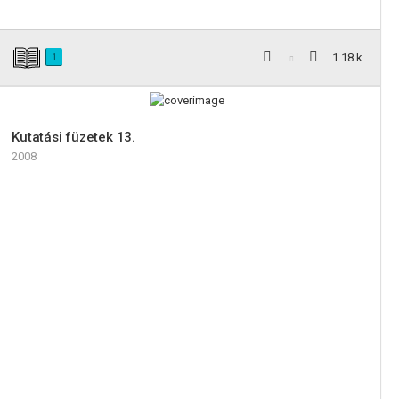
1.18 k
1
Kutatási füzetek 13.
2008