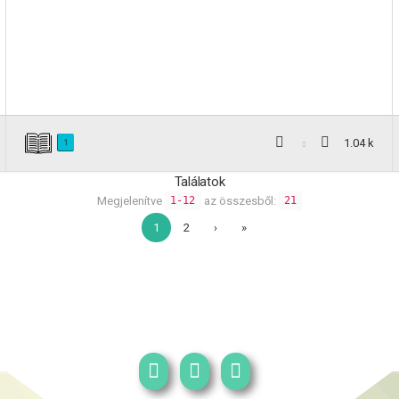
1.04 k
1
Találatok
Megjelenítve
az összesből:
1-12
21
1
2
›
»