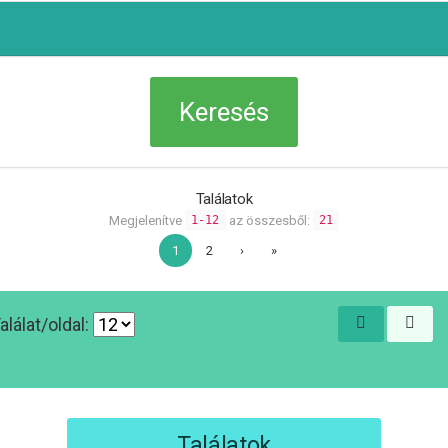
Találatok
Megjelenítve
az összesből:
1-12
21
1
2
›
»
alálat/oldal:
Találatok