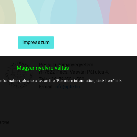
Impresszum
Pécsi Tudományegyetem
Magyar nyelvre váltás
H-7622 Pécs, Vasvári Pál utca 4.
Tel.: +36-72/501-500
nformation, please click on the "For more information, click here" link
E-mail:
info@pte.hu
rtva!