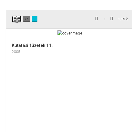
1.15 k
37
1
Kutatási füzetek 11.
2005