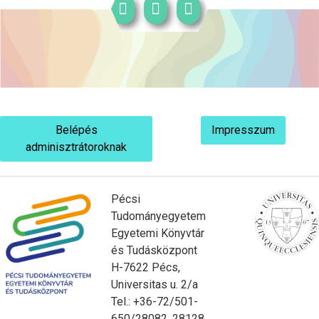
Belépés
Impresszum
adminisztrátoroknak
Pécsi
Tudományegyetem
Egyetemi Könyvtár
és Tudásközpont
H-7622 Pécs,
Universitas u. 2/a
Tel.: +36-72/501-
650/28082, 28128