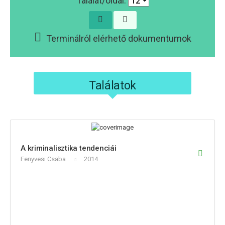
Találat/oldal:
Terminálról elérhető dokumentumok
Találatok
A kriminalisztika tendenciái
Fenyvesi Csaba
2014