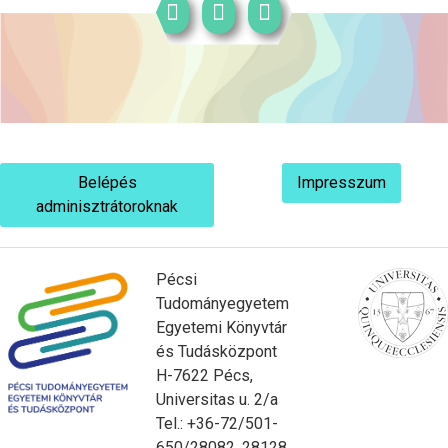
Belépés
Impresszum
adminisztrátoroknak
Pécsi
Tudományegyetem
Egyetemi Könyvtár
és Tudásközpont
H-7622 Pécs,
Universitas u. 2/a
Tel.: +36-72/501-
650/28082, 28128