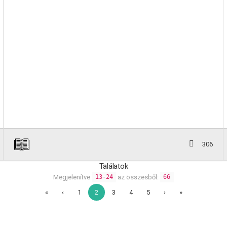
306
Találatok
Megjelenítve
az összesből:
13-24
66
«
‹
1
2
3
4
5
›
»