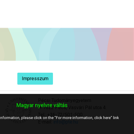
Impresszum
Pécsi Tudományegyetem
Magyar nyelvre váltás
H-7622 Pécs, Vasvári Pál utca 4.
Tel.: +36-72/501-500
nformation, please click on the "For more information, click here" link
E-mail:
info@pte.hu