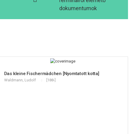
Terminálról elérhető
dokumentumok
Das kleine Fischermädchen [Nyomtatott kotta]
Waldmann, Ludolf
[188-]