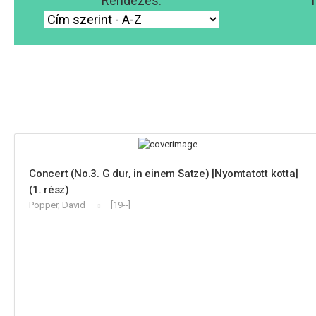
Rendezés:
T
Concert (No.3. G dur, in einem Satze) [Nyomtatott kotta]
(1. rész)
Popper, David
[19--]