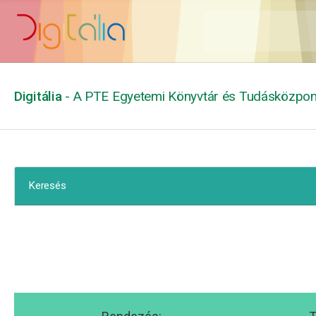
Digitália
- A PTE Egyetemi Könyvtár és Tudásközpont
Keresés