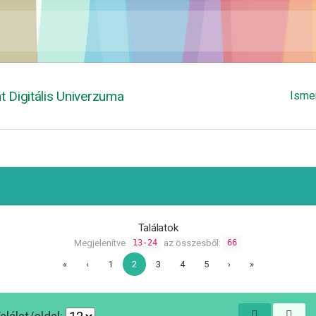
 Digitális Univerzuma
Isme
Találatok
Megjelenítve
az összesből:
13-24
66
«
‹
1
2
3
4
5
›
»