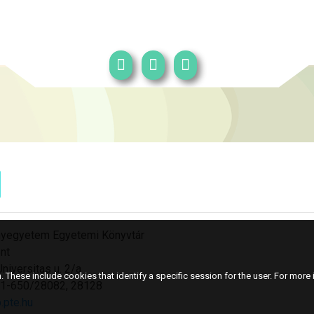
yegyetem Egyetemi Könyvtár
nt
niversitas u. 2/a
 These include cookies that identify a specific session for the user. For more i
501-650/28082, 28128
.pte.hu