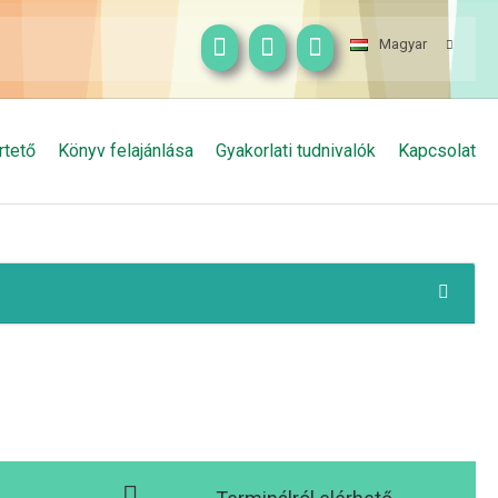
Magyar
rtető
Könyv felajánlása
Gyakorlati tudnivalók
Kapcsolat