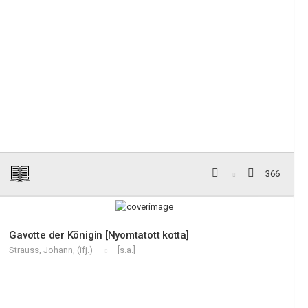
366
Gavotte der Königin [Nyomtatott kotta]
Strauss, Johann, (ifj.)
[s.a.]