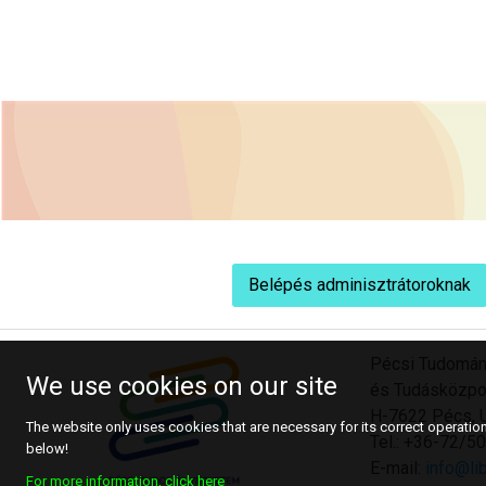
Belépés adminisztrátoroknak
Pécsi Tudomán
We use cookies on our site
és Tudásközpo
H-7622 Pécs, U
The website only uses cookies that are necessary for its correct operation.
Tel.: +36-72/
below!
E-mail:
info@lib
For more information, click here