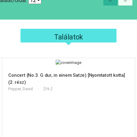
alálat/oldal:
Találatok
Concert (No.3. G dur, in einem Satze) [Nyomtatott kotta]
(2. rész)
Popper, David
[19--]