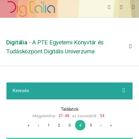
Digitália
- A PTE Egyetemi Könyvtár és
Tudásközpont Digitális Univerzuma
Keresés
Találatok
Megjelenítve
az összesből:
37-48
54
«
‹
1
2
3
4
5
›
»