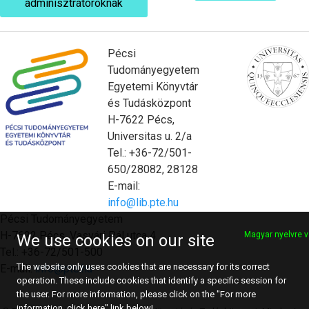
adminisztrátoroknak
Pécsi
Tudományegyetem
Egyetemi Könyvtár
és Tudásközpont
H-7622 Pécs,
Universitas u. 2/a
Tel.: +36-72/501-
650/28082, 28128
E-mail:
info@lib.pte.hu
Pécsi Tudományegyetem
H-7622 Pécs, Vasvári Pál utca 4.
Magyar nyelvre v
We use cookies on our site
Tel.: +36-72/501-500
The website only uses cookies that are necessary for its correct
E-mail:
info@pte.hu
operation. These include cookies that identify a specific session for
the user. For more information, please click on the "For more
information, click here" link below!