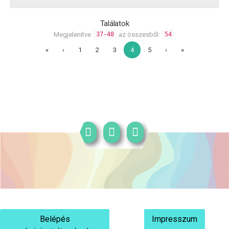
Találatok
Megjelenítve
az összesből:
37-48
54
«
‹
1
2
3
4
5
›
»
Belépés
Impresszum