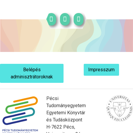
Belépés
Impresszum
adminisztrátoroknak
Pécsi
Tudományegyetem
Egyetemi Könyvtár
és Tudásközpont
H-7622 Pécs,