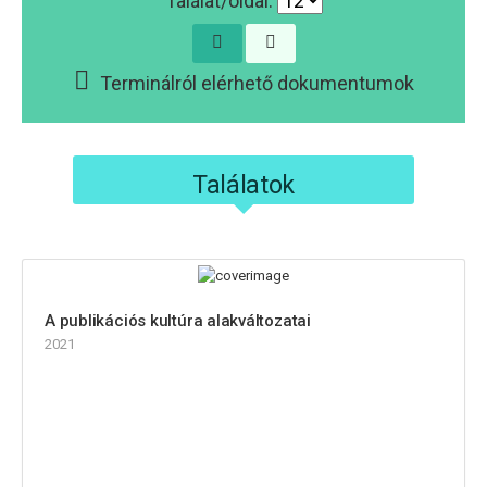
Találat/oldal:
Terminálról elérhető dokumentumok
Találatok
A publikációs kultúra alakváltozatai
2021