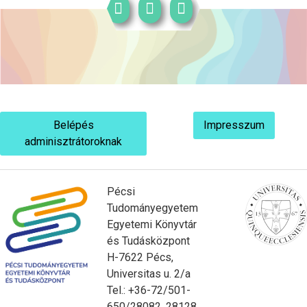
Belépés
Impresszum
adminisztrátoroknak
Pécsi
Tudományegyetem
Egyetemi Könyvtár
és Tudásközpont
H-7622 Pécs,
Universitas u. 2/a
Tel.: +36-72/501-
650/28082, 28128