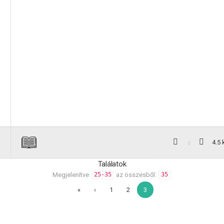
k
4.5 
Találatok
Megjelenítve
az összesből:
25-35
35
«
‹
1
2
3