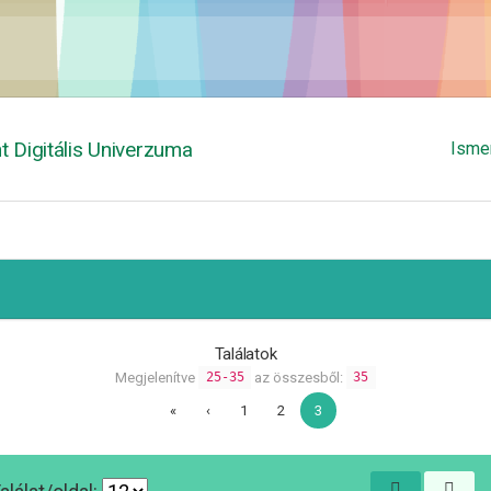
 Digitális Univerzuma
Isme
Találatok
Megjelenítve
az összesből:
25-35
35
«
‹
1
2
3