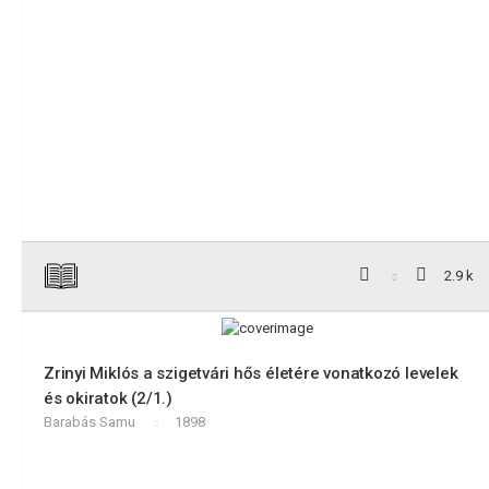
2.9 k
Zrinyi Miklós a szigetvári hős életére vonatkozó levelek
és okiratok (2/1.)
Barabás Samu
1898