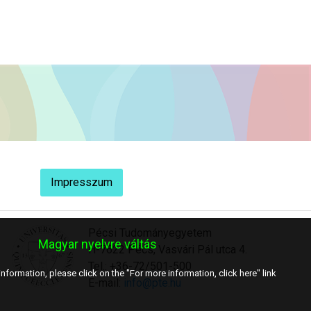
Impresszum
Pécsi Tudományegyetem
Magyar nyelvre váltás
H-7622 Pécs, Vasvári Pál utca 4.
Tel.: +36-72/501-500
nformation, please click on the "For more information, click here" link
E-mail:
info@pte.hu