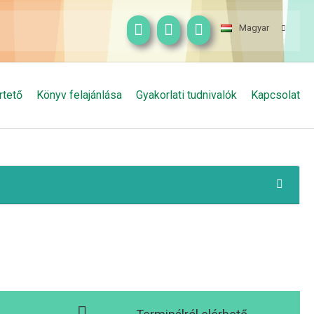
Magyar
rtető
Könyv felajánlása
Gyakorlati tudnivalók
Kapcsolat