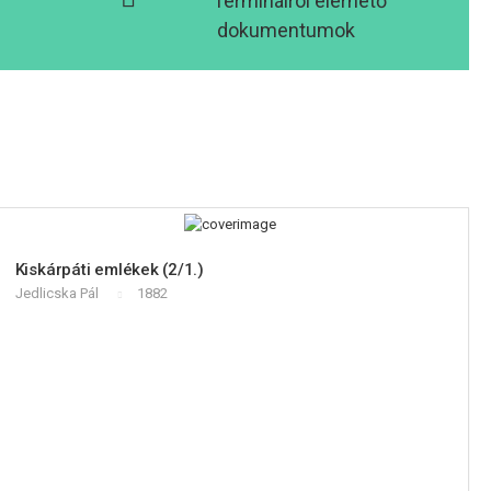
Terminálról elérhető
dokumentumok
Kiskárpáti emlékek (2/1.)
Jedlicska Pál
1882