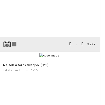
3.29 k
1
Rajzok a török világból (3/1)
Takáts Sándor
1915