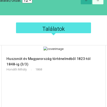
alálat/oldal:
Találatok
Huszonöt év Magyarország történelméből 1823-tól
1848-ig (3/3)
Horváth Mihály
1868