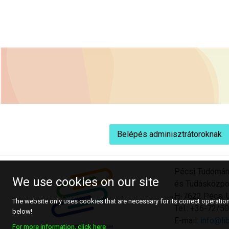
Belépés adminisztrátoroknak
Pécsi Tudomán
We use cookies on our site
és Tudásközpo
H-7622 Pécs, U
The website only uses cookies that are necessary for its correct operation.
Tel.: +36-72/
below!
E-mail:
info@lib
For more information, click here