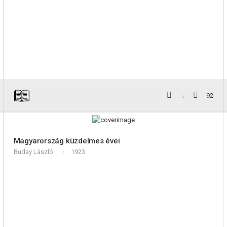
92
Magyarország küzdelmes évei
Buday László
1923