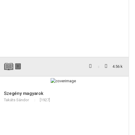
4.56 k
3
Szegény magyarok
Takáts Sándor
[1927]