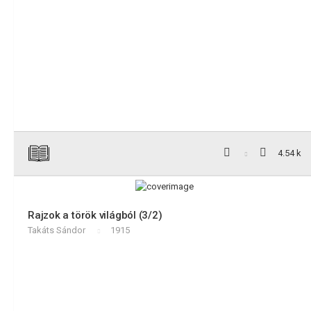
4.54 k
Rajzok a török világból (3/2)
Takáts Sándor
1915