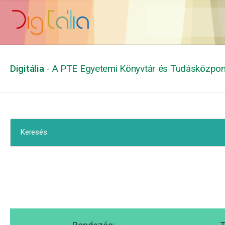
Digitália
- A PTE Egyetemi Könyvtár és Tudásközpont
Keresés