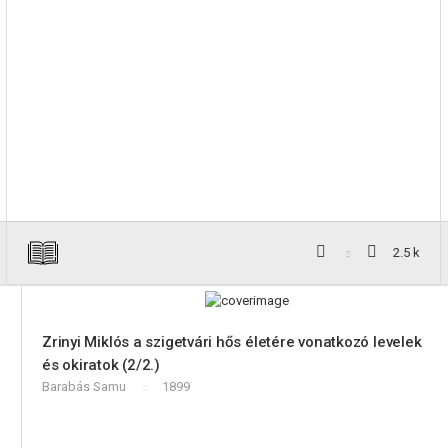
2.5 k
Zrinyi Miklós a szigetvári hős életére vonatkozó levelek
és okiratok (2/2.)
Barabás Samu
1899