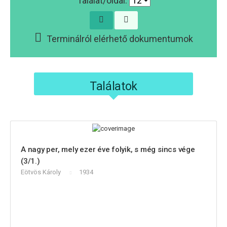
Találat/oldal:
Terminálról elérhető dokumentumok
Találatok
A nagy per, mely ezer éve folyik, s még sincs vége
(3/1.)
Eötvös Károly
1934