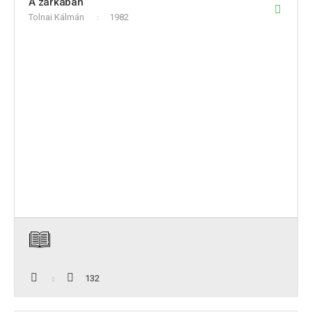
A zárkában
Tolnai Kálmán
1982
132