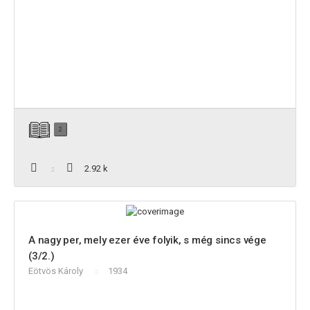
2
2.92 k
A nagy per, mely ezer éve folyik, s még sincs vége
(3/2.)
Eötvös Károly
1934