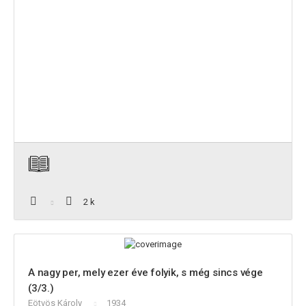
2 k
A nagy per, mely ezer éve folyik, s még sincs vége
(3/3.)
Eötvös Károly
1934