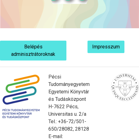
Belépés
Impresszum
adminisztrátoroknak
Pécsi
Tudományegyetem
Egyetemi Könyvtár
és Tudásközpont
H-7622 Pécs,
Universitas u. 2/a
Tel.: +36-72/501-
650/28082, 28128
E-mail: