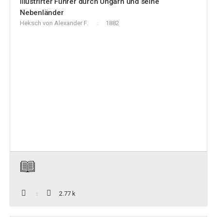
Illustrirter Führer durch Ungarn und seine
Nebenländer
Heksch von Alexander F.
1882
2.77 k