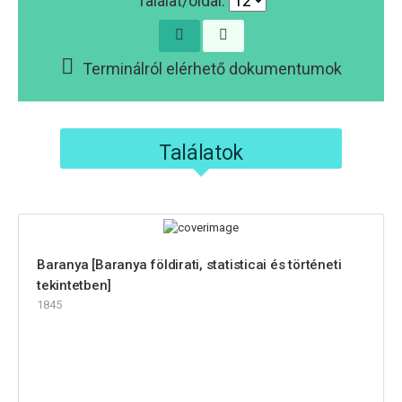
Találat/oldal:
Terminálról elérhető dokumentumok
Találatok
Baranya [Baranya földirati, statisticai és történeti
tekintetben]
1845