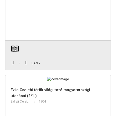
3.69 k
Evlia Cselebi török világutazó magyarországi
utazásai (2/1.)
Evliyā Çelebi
1904