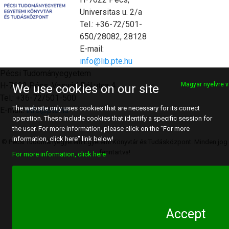
Universitas u. 2/a
Tel.: +36-72/501-
650/28082, 28128
E-mail:
info@lib.pte.hu
Pécsi Tudományegyetem
H-7622 Pécs, Vasvári Pál utca 4.
Magyar nyelvre v
We use cookies on our site
Tel.: +36-72/501-500
The website only uses cookies that are necessary for its correct
E-mail:
info@pte.hu
operation. These include cookies that identify a specific session for
the user. For more information, please click on the "For more
information, click here" link below!
© Pécsi Tudományegyetem Egyetemi Könyvtár és Tudásközpont. Minden jog
fenntartva!
For more information, click here
Accept