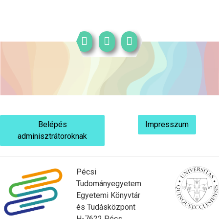
Belépés
Impresszum
adminisztrátoroknak
Pécsi
Tudományegyetem
Egyetemi Könyvtár
és Tudásközpont
H-7622 Pécs,