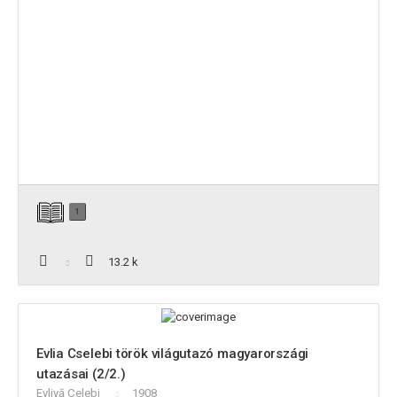
1
13.2 k
Evlia Cselebi török világutazó magyarországi
utazásai (2/2.)
Evliyā Çelebi
1908