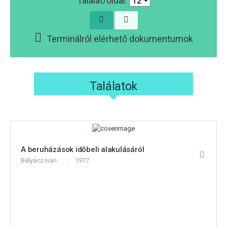
Találat/oldal:
Terminálról elérhető dokumentumok
Találatok
A beruházások időbeli alakulásáról
Bélyácz Iván
1977