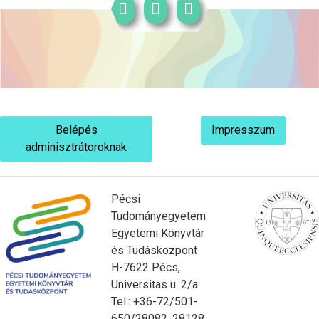
Belépés
Impresszum
adminisztrátoroknak
Pécsi
Tudományegyetem
Egyetemi Könyvtár
és Tudásközpont
H-7622 Pécs,
Universitas u. 2/a
Tel.: +36-72/501-
650/28082, 28128