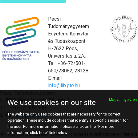
Pécsi
Tudományegyetem
Egyetemi Könyvtár
és Tudásközpont
H-7622 Pécs,
Universitas u. 2/a
Tel.: +36-72/501-
650/28082, 28128
E-mail:
info@lib.pte.hu
Pécsi Tudományegyetem
H-7622 Pécs, Vasvári Pál utca 4.
Magyar nyelvre v
We use cookies on our site
Tel.: +36-72/501-500
The website only uses cookies that are necessary for its correct
E-mail:
info@pte.hu
operation. These include cookies that identify a specific session for
the user. For more information, please click on the "For more
information, click here" link below!
© Pécsi Tudományegyetem Egyetemi Könyvtár és Tudásközpont. Minden jog