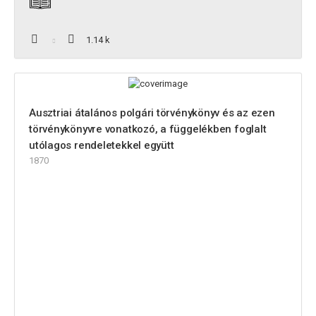
1.14 k
Ausztriai átalános polgári törvénykönyv és az ezen
törvénykönyvre vonatkozó, a függelékben foglalt
utólagos rendeletekkel együtt
1870