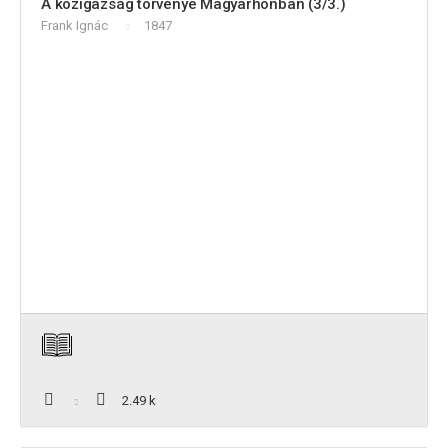
A közigazság törvénye Magyarhonban (3/3.)
Frank Ignác
1847
2.49 k