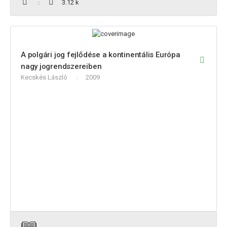
3.12 k
A polgári jog fejlődése a kontinentális Európa
nagy jogrendszereiben
Kecskés László
2009