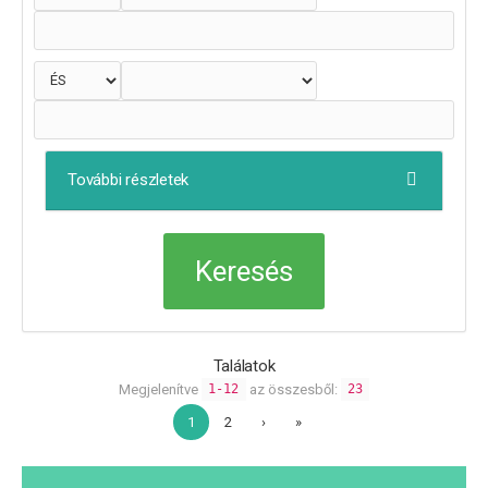
További részletek
Találatok
Megjelenítve
az összesből:
1-12
23
1
2
›
»