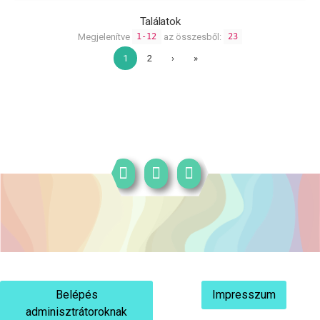
Találatok
Megjelenítve
az összesből:
1-12
23
1
2
›
»
Belépés
Impresszum
adminisztrátoroknak