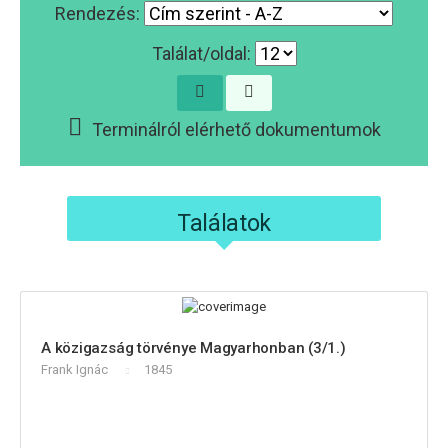
Rendezés:
Találat/oldal:
Terminálról elérhető dokumentumok
Találatok
A közigazság törvénye Magyarhonban (3/1.)
Frank Ignác
1845