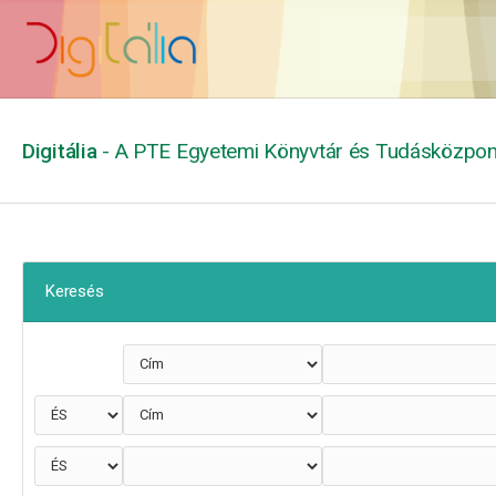
Digitália
- A PTE Egyetemi Könyvtár és Tudásközpont
Keresés