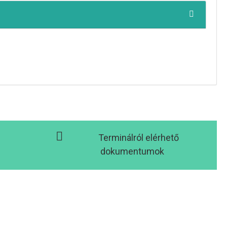
Terminálról elérhető
dokumentumok