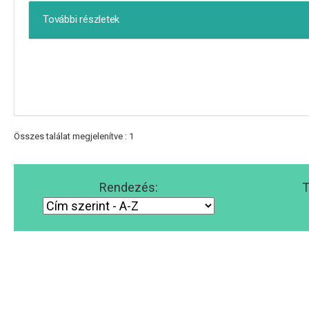
További részletek
Összes találat megjelenítve : 1
Rendezés:
T