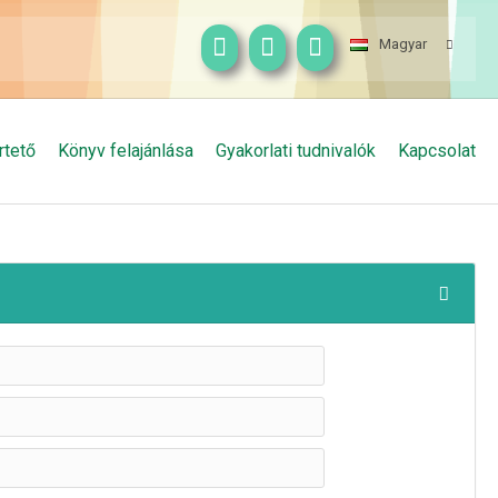
Magyar
rtető
Könyv felajánlása
Gyakorlati tudnivalók
Kapcsolat