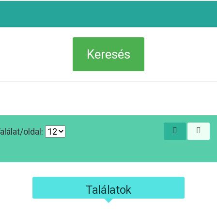
alálat/oldal:
Találatok