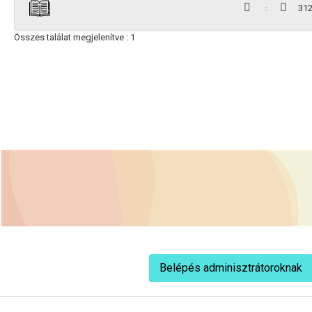
31
Összes találat megjelenítve : 1
Belépés adminisztrátoroknak