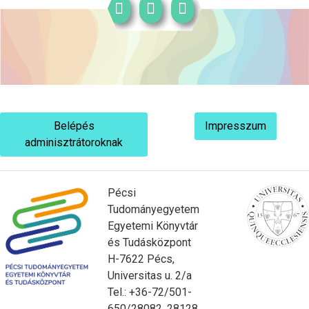
Belépés
Impresszum
adminisztrátoroknak
Pécsi
Tudományegyetem
Egyetemi Könyvtár
és Tudásközpont
H-7622 Pécs,
Universitas u. 2/a
Tel.: +36-72/501-
650/28082, 28128