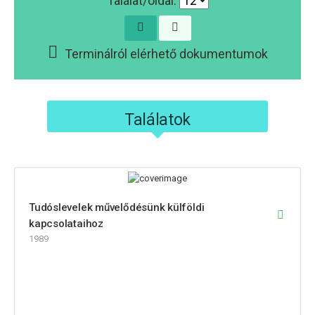
Találat/oldal:
Terminálról elérhető dokumentumok
Találatok
Tudóslevelek művelődésünk külföldi
kapcsolataihoz
1989