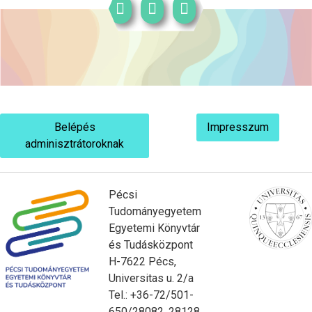
Belépés
Impresszum
adminisztrátoroknak
Pécsi
Tudományegyetem
Egyetemi Könyvtár
és Tudásközpont
H-7622 Pécs,
Universitas u. 2/a
Tel.: +36-72/501-
650/28082, 28128