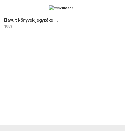
Elavult könyvek jegyzéke II.
1953