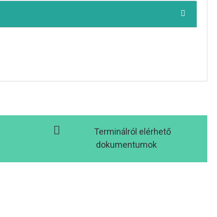
Terminálról elérhető
dokumentumok