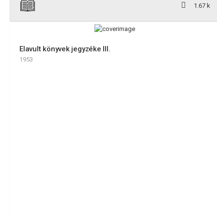
1.67 k
Elavult könyvek jegyzéke III.
1953