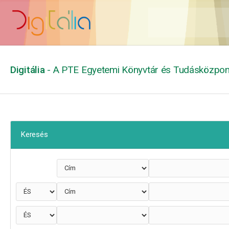
Digitália
- A PTE Egyetemi Könyvtár és Tudásközpont
Keresés