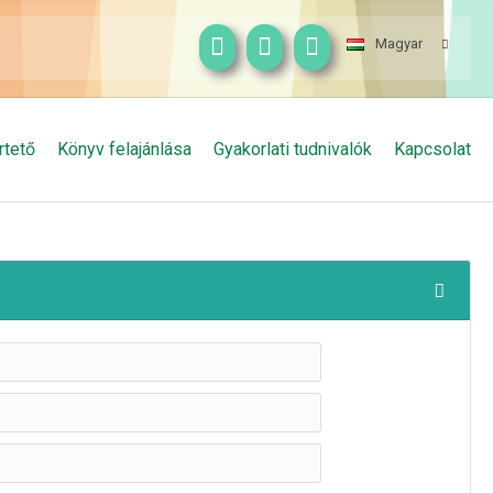
Magyar
rtető
Könyv felajánlása
Gyakorlati tudnivalók
Kapcsolat