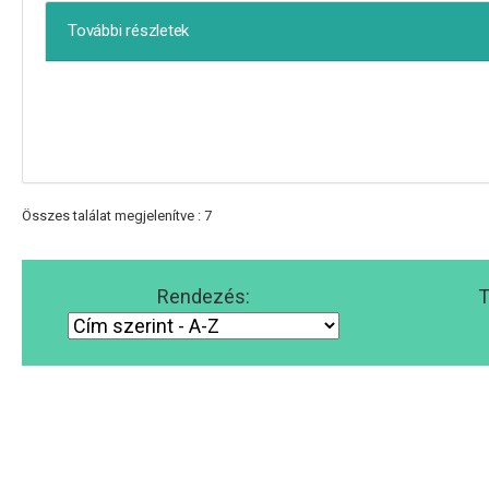
További részletek
Összes találat megjelenítve : 7
Rendezés:
T