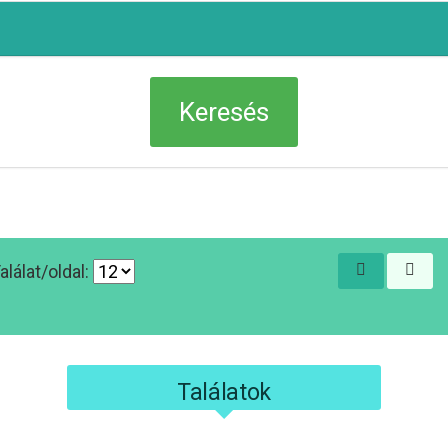
alálat/oldal:
Találatok