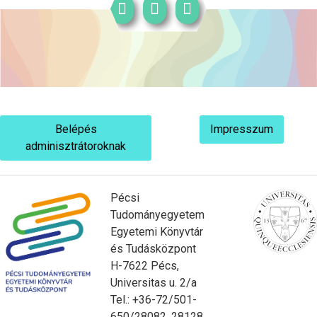
Belépés
Impresszum
adminisztrátoroknak
Pécsi
Tudományegyetem
Egyetemi Könyvtár
és Tudásközpont
H-7622 Pécs,
Universitas u. 2/a
Tel.: +36-72/501-
650/28082, 28128