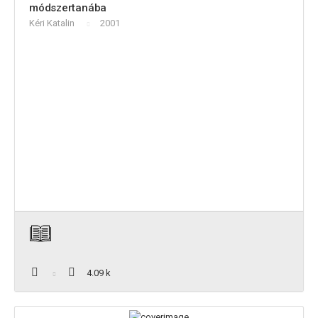
módszertanába
Kéri Katalin
2001
4.09 k