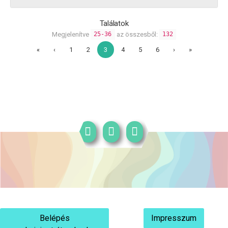
Találatok
Megjelenítve
az összesből:
25-36
132
«
‹
1
2
3
4
5
6
›
»
Belépés
Impresszum