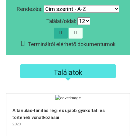
Rendezés:
Találat/oldal:
Terminálról elérhető dokumentumok
Találatok
A tanulás-tanítás régi és újabb gyakorlati és
történeti vonatkozásai
2023