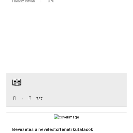
Halász István
1878
727
Bevezetés a neveléstörténeti kutatások