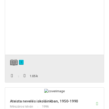
1
1.05 k
Ateista nevelés iskoláinkban, 1950-1990
Mészáros István
1996