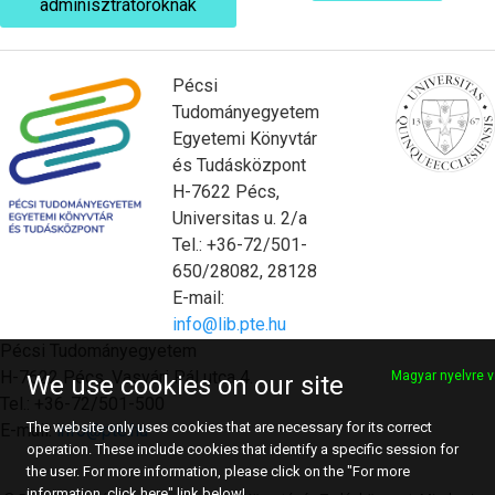
adminisztrátoroknak
Pécsi
Tudományegyetem
Egyetemi Könyvtár
és Tudásközpont
H-7622 Pécs,
Universitas u. 2/a
Tel.: +36-72/501-
650/28082, 28128
E-mail:
info@lib.pte.hu
Pécsi Tudományegyetem
H-7622 Pécs, Vasvári Pál utca 4.
Magyar nyelvre v
We use cookies on our site
Tel.: +36-72/501-500
The website only uses cookies that are necessary for its correct
E-mail:
info@pte.hu
operation. These include cookies that identify a specific session for
the user. For more information, please click on the "For more
information, click here" link below!