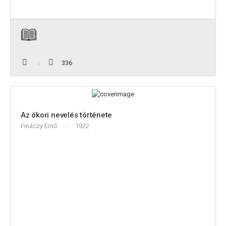
336
Az ókori nevelés története
Fináczy Ernő
1922