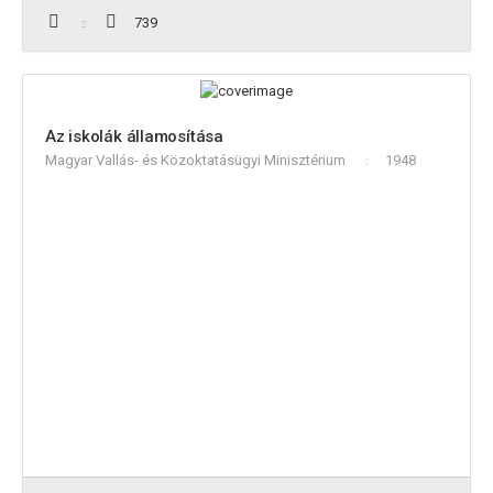
739
Az iskolák államosítása
Magyar Vallás- és Közoktatásügyi Minisztérium
1948