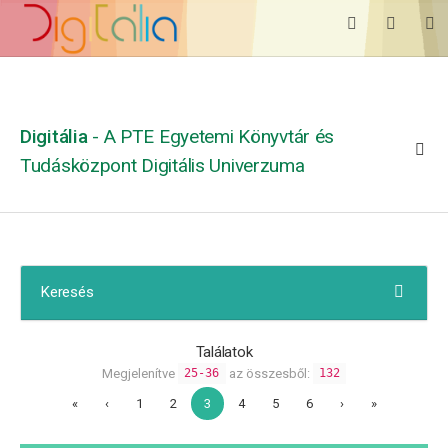
Digitália
- A PTE Egyetemi Könyvtár és
Tudásközpont Digitális Univerzuma
Keresés
Találatok
Megjelenítve
az összesből:
25-36
132
«
‹
1
2
3
4
5
6
›
»