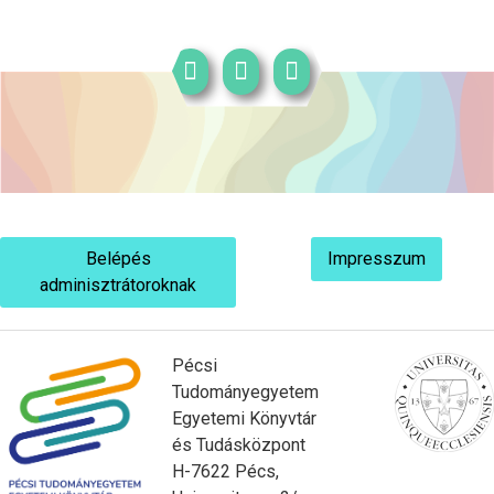
Belépés
Impresszum
adminisztrátoroknak
Pécsi
Tudományegyetem
Egyetemi Könyvtár
és Tudásközpont
H-7622 Pécs,