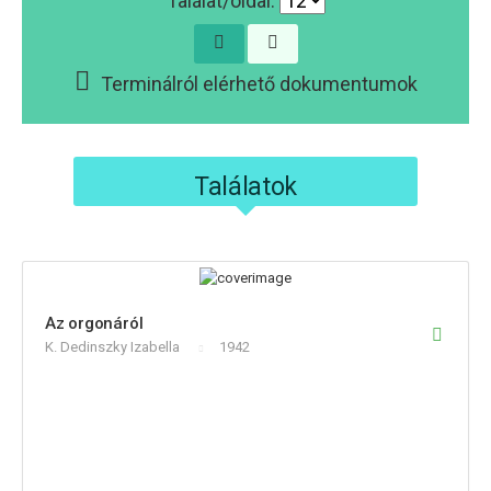
Találat/oldal:
Terminálról elérhető dokumentumok
Találatok
Az orgonáról
K. Dedinszky Izabella
1942