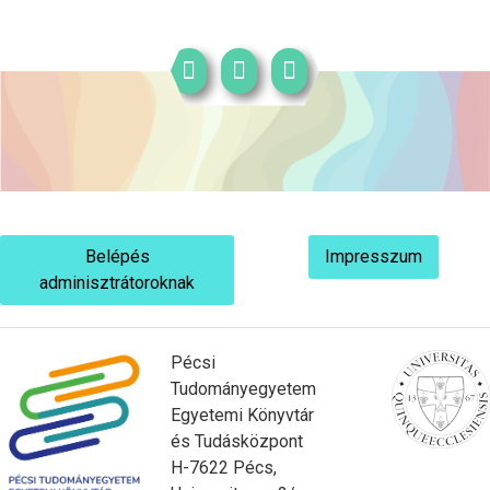
Belépés
Impresszum
adminisztrátoroknak
Pécsi
Tudományegyetem
Egyetemi Könyvtár
és Tudásközpont
H-7622 Pécs,