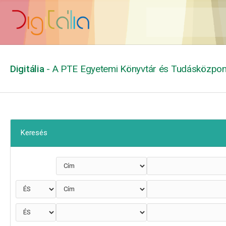
Digitália
- A PTE Egyetemi Könyvtár és Tudásközpont
Keresés