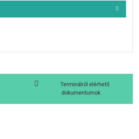
Terminálról elérhető
dokumentumok