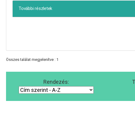
További részletek
Összes találat megjelenítve : 1
Rendezés:
T