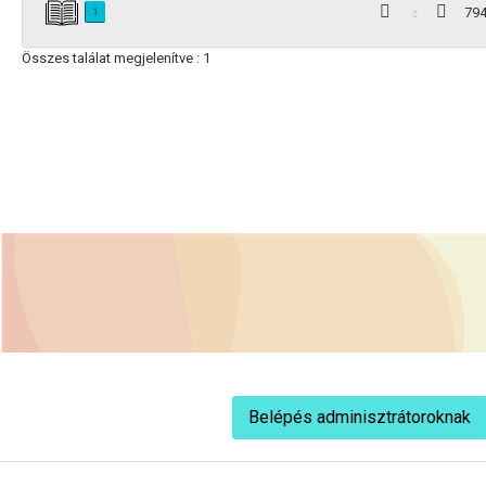
79
1
Összes találat megjelenítve : 1
Belépés adminisztrátoroknak