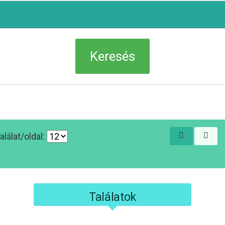
alálat/oldal:
Találatok