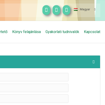
Magyar
rtető
Könyv felajánlása
Gyakorlati tudnivalók
Kapcsolat