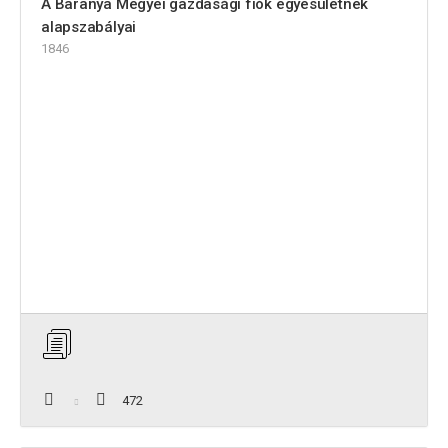
A Baranya Megyei gazdasági fiók egyesületnek
alapszabályai
1846
472