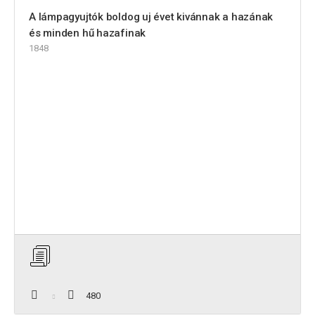
A lámpagyujtók boldog uj évet kivánnak a hazának
és minden hű hazafinak
1848
480