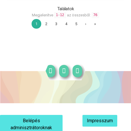
Találatok
Megjelenítve
az összesből:
1-12
76
1
2
3
4
5
›
»
Belépés
Impresszum
adminisztrátoroknak