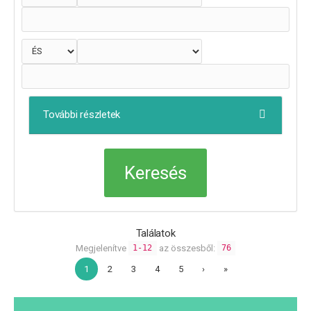
További részletek
Találatok
Megjelenítve
az összesből:
1-12
76
1
2
3
4
5
›
»