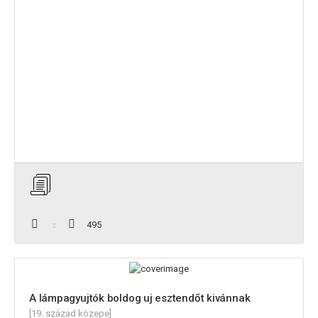
495
A lámpagyujtók boldog uj esztendőt kivánnak
[19. század közepe]