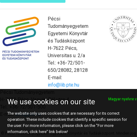
Pécsi
Tudományegyetem
Egyetemi Könyvtár
és Tudásközpont
H-7622 Pécs,
Universitas u. 2/a
Tel.: +36-72/501-
650/28082, 28128
E-mail:
info@lib.pte.hu
Pécsi Tudományegyetem
H-7622 Pécs, Vasvári Pál utca 4.
Magyar nyelvre v
We use cookies on our site
Tel.: +36-72/501-500
The website only uses cookies that are necessary for its correct
E-mail:
info@pte.hu
operation. These include cookies that identify a specific session for
the user. For more information, please click on the "For more
information, click here" link below!
© Pécsi Tudományegyetem Egyetemi Könyvtár és Tudásközpont. Minden jog