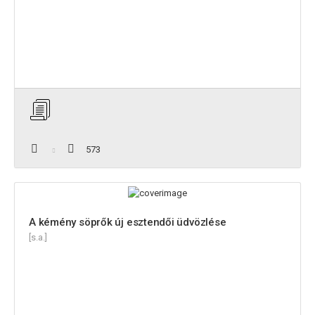
573
A kémény söprők új esztendői üdvözlése
[s.a.]