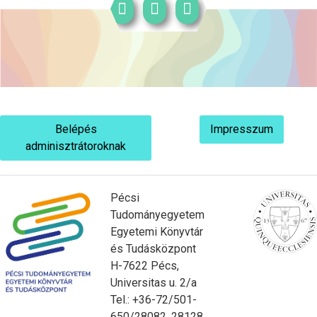
Belépés
Impresszum
adminisztrátoroknak
Pécsi
Tudományegyetem
Egyetemi Könyvtár
és Tudásközpont
H-7622 Pécs,
Universitas u. 2/a
Tel.: +36-72/501-
650/28082, 28128