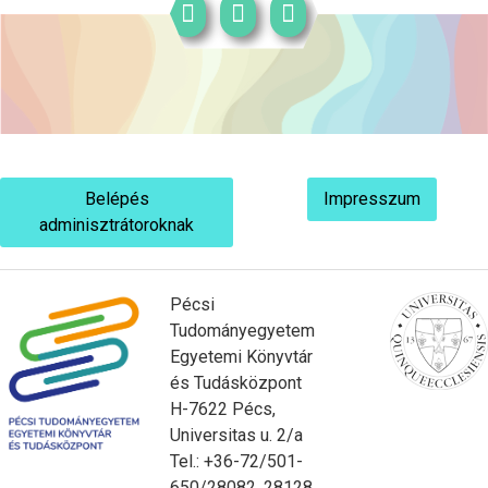
Belépés
Impresszum
adminisztrátoroknak
Pécsi
Tudományegyetem
Egyetemi Könyvtár
és Tudásközpont
H-7622 Pécs,
Universitas u. 2/a
Tel.: +36-72/501-
650/28082, 28128