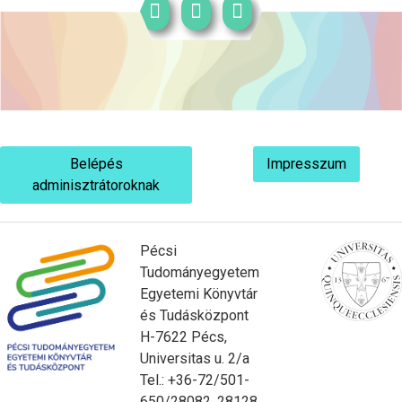
Belépés
Impresszum
adminisztrátoroknak
Pécsi
Tudományegyetem
Egyetemi Könyvtár
és Tudásközpont
H-7622 Pécs,
Universitas u. 2/a
Tel.: +36-72/501-
650/28082, 28128