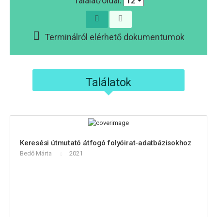
Találat/oldal:
Terminálról elérhető dokumentumok
Találatok
Keresési útmutató átfogó folyóirat-adatbázisokhoz
Bedő Márta
2021