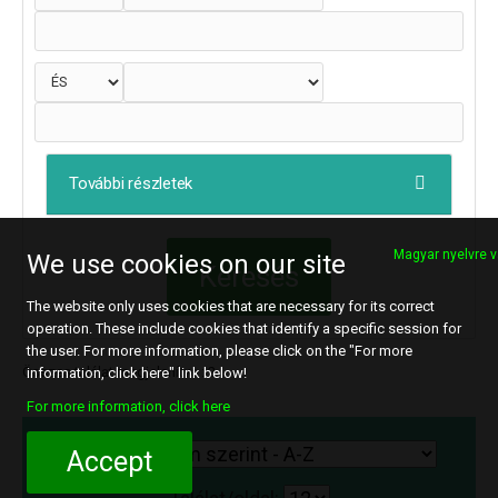
További részletek
Magyar nyelvre v
We use cookies on our site
The website only uses cookies that are necessary for its correct
operation. These include cookies that identify a specific session for
the user. For more information, please click on the "For more
Összes találat megjelenítve : 2
information, click here" link below!
For more information, click here
Rendezés:
Accept