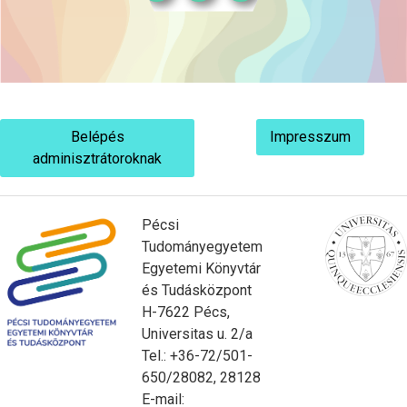
Belépés
Impresszum
adminisztrátoroknak
Pécsi
Tudományegyetem
Egyetemi Könyvtár
és Tudásközpont
H-7622 Pécs,
Universitas u. 2/a
Tel.: +36-72/501-
650/28082, 28128
E-mail: