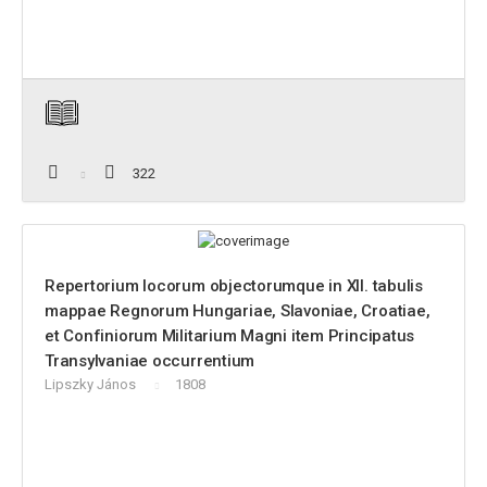
322
Repertorium locorum objectorumque in XII. tabulis
mappae Regnorum Hungariae, Slavoniae, Croatiae,
et Confiniorum Militarium Magni item Principatus
Transylvaniae occurrentium
Lipszky János
1808