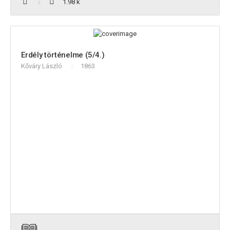
1.98 k
Erdély történelme (5/4.)
Kőváry László
1863