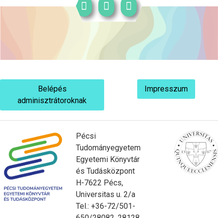
Belépés
Impresszum
adminisztrátoroknak
Pécsi
Tudományegyetem
Egyetemi Könyvtár
és Tudásközpont
H-7622 Pécs,
Universitas u. 2/a
Tel.: +36-72/501-
650/28082, 28128