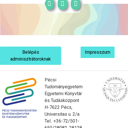
Belépés
Impresszum
adminisztrátoroknak
Pécsi
Tudományegyetem
Egyetemi Könyvtár
és Tudásközpont
H-7622 Pécs,
Universitas u. 2/a
Tel.: +36-72/501-
650/28082, 28128